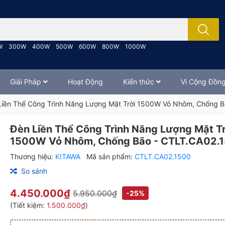
; Nhập tên sản phẩm..
W
300W
400W
500W
600W
800W
1000W
Giải Pháp
Hoạt Động
Kiến thức
Vì Cộng Đồn
Liền Thể Công Trình Năng Lượng Mặt Trời 1500W Vỏ Nhôm, Chống 
Đèn Liền Thể Công Trình Năng Lượng Mặt Tr
1500W Vỏ Nhôm, Chống Bão - CTLT.CA02.
Thương hiệu:
KITAWA
Mã sản phẩm:
CTLT.CA02.1500
So sánh
4.450.000₫
5.950.000₫
-25%
(Tiết kiệm:
1.500.000₫
)