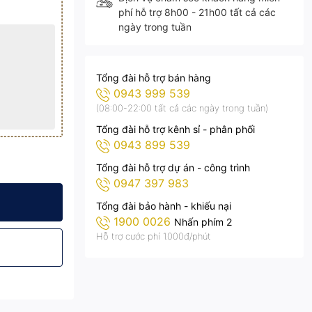
phí hỗ trợ 8h00 - 21h00 tất cả các
ngày trong tuần
Tổng đài hỗ trợ bán hàng
0943 999 539
(08:00-22:00 tất cả các ngày trong tuần)
Tổng đài hỗ trợ kênh sỉ - phân phối
0943 899 539
Tổng đài hỗ trợ dự án - công trình
0947 397 983
.CA02.1500
ống Bão - CTLT.CA02.1500
0W Vỏ Nhôm, Chống Bão - CTLT.CA02.1500
Tổng đài bảo hành - khiếu nại
1900 0026
Nhấn phím 2
Hỗ trợ cước phí 1.000đ/phút