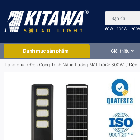
Bạn cần tìm gì..
60W
100W
200
Danh mục sản phẩm
Giới thiệu
Trang chủ
/
Đèn Công Trình Năng Lượng Mặt Trời > 300W
/
Đèn 