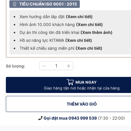
TIÊU CHUẨN ISO 9001 : 2015
Xem hướng dẫn lắp đặt
(Xem chi tiết)
Hình ảnh 10.000 khách hàng
(Xem chi tiết)
Dự án thi công lớn đã triển khai
(Xem thêm ảnh)
Hồ sơ năng lực KITAWA
(Xem chi tiết)
Thiết kế chiếu sáng miễn phí
(Xem chi tiết)
Số lượng:
Giảm
Tăng
, Chống Bão - CTLT.CA02.1500
i 1500W Vỏ Nhôm, Chống Bão - CTLT.CA02.1500
 Lượng Mặt Trời 1500W Vỏ Nhôm, Chống Bão - CTLT.CA02.1500
ông Trình Năng Lượng Mặt Trời 1500W Vỏ Nhôm, Chống Bão - CTLT
Đèn Liền Thể Công Trình Năng Lượng Mặt Trời 1500W Vỏ Nhôm, Ch
Đèn Liền Thể Công Trình Năng Lượng Mặt Trời 150
MUA NGAY
Giao hàng tận nơi hoặc nhận tại cửa hàng
THÊM VÀO GIỎ
Gọi đặt mua
0943 999 539
(7:30 - 22:00)