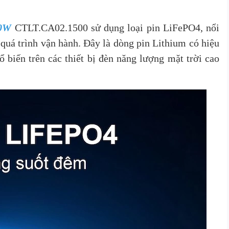
00W
CTLT.CA02.1500 sử dụng loại pin LiFePO4, nổi
g quá trình vận hành. Đây là dòng pin Lithium có hiệu
 biến trên các thiết bị đèn năng lượng mặt trời cao