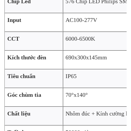
Chip Led
576 Chip LED Philips SM
Input
AC100-277V
CCT
6000-6500K
Kích thước đèn
690x300x145mm
Tiêu chuẩn
IP65
Góc chùm tia
70°x140°
Chất liệu
Nhôm đúc + Kính cường lự