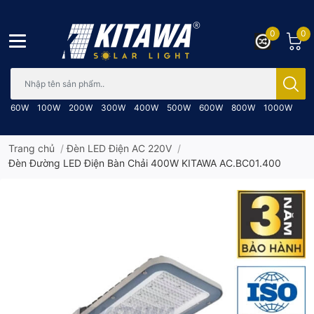
0
0
Bạn cần tìm gì..; Nhập tên sản phẩm..
60W
100W
200W
300W
400W
500W
600W
800W
1000W
Trang chủ
/
Đèn LED Điện AC 220V
/
Đèn Đường LED Điện Bàn Chải 400W KITAWA AC.BC01.400