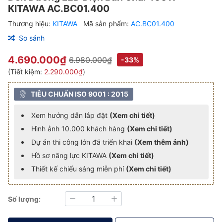
KITAWA AC.BC01.400
Thương hiệu:
KITAWA
Mã sản phẩm:
AC.BC01.400
So sánh
4.690.000₫
6.980.000₫
-33%
(Tiết kiệm:
2.290.000₫
)
TIÊU CHUẨN ISO 9001 : 2015
Xem hướng dẫn lắp đặt
(Xem chi tiết)
Hình ảnh 10.000 khách hàng
(Xem chi tiết)
Dự án thi công lớn đã triển khai
(Xem thêm ảnh)
Hồ sơ năng lực KITAWA
(Xem chi tiết)
Thiết kế chiếu sáng miễn phí
(Xem chi tiết)
Số lượng:
Giảm
Tăng