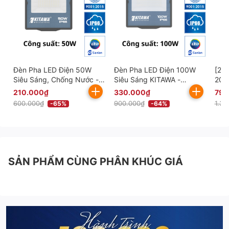
Đèn Pha LED Điện 50W
Đèn Pha LED Điện 100W
[20
Siêu Sáng, Chống Nước -
Siêu Sáng KITAWA -
200
AC.DP09.50
AC.DP09.100
Sán
210.000₫
330.000₫
790
600.000₫
900.000₫
1.39
-65%
-64%
SẢN PHẨM CÙNG PHÂN KHÚC GIÁ