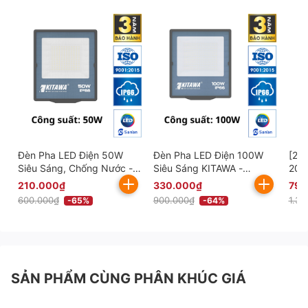
Đèn Pha LED Điện 50W
Đèn Pha LED Điện 100W
[20
Siêu Sáng, Chống Nước -
Siêu Sáng KITAWA -
200
AC.DP09.50
AC.DP09.100
Sán
210.000₫
330.000₫
790
600.000₫
900.000₫
1.39
-65%
-64%
SẢN PHẨM CÙNG PHÂN KHÚC GIÁ