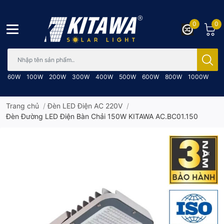
0
0
Bạn cần tìm gì..; Nhập tên sản phẩm..
60W
100W
200W
300W
400W
500W
600W
800W
1000W
Trang chủ
/
Đèn LED Điện AC 220V
/
Đèn Đường LED Điện Bàn Chải 150W KITAWA AC.BC01.150