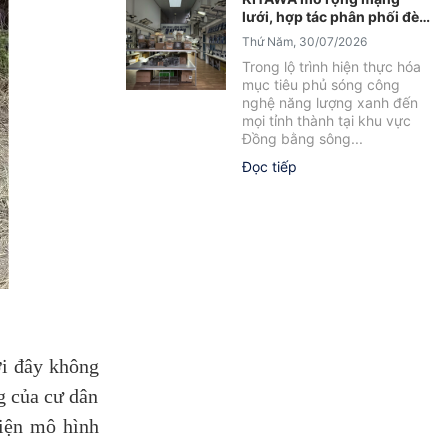
lưới, hợp tác phân phối đèn
năng lượng mặt trời tại Sóc
Thứ Năm, 30/07/2026
Trăng
Trong lộ trình hiện thực hóa
mục tiêu phủ sóng công
nghệ năng lượng xanh đến
mọi tỉnh thành tại khu vực
Đồng bằng sông...
Đọc tiếp
ơi đây không
g của cư dân
hiện mô hình