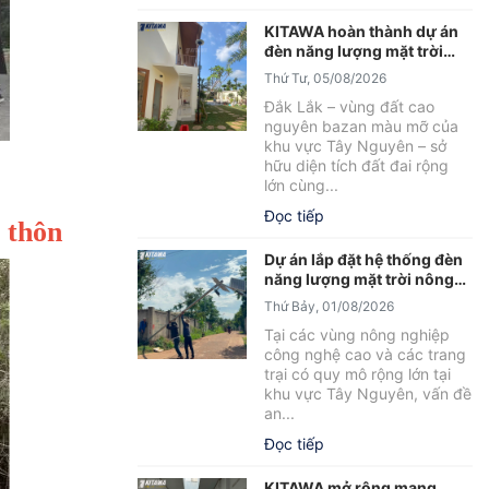
KITAWA hoàn thành dự án
đèn năng lượng mặt trời
sân vườn UFO 600W tại
Thứ Tư, 05/08/2026
Đắk Lắk
Đắk Lắk – vùng đất cao
nguyên bazan màu mỡ của
khu vực Tây Nguyên – sở
hữu diện tích đất đai rộng
lớn cùng...
Đọc tiếp
 thôn
Dự án lắp đặt hệ thống đèn
năng lượng mặt trời nông
trại tại Đắk Lắk
Thứ Bảy, 01/08/2026
Tại các vùng nông nghiệp
công nghệ cao và các trang
trại có quy mô rộng lớn tại
khu vực Tây Nguyên, vấn đề
an...
Đọc tiếp
KITAWA mở rộng mạng