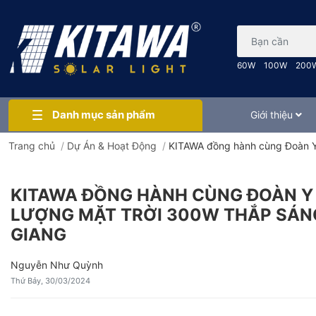
Bạn cần tìm gì..
60W
100W
200
Danh mục sản phẩm
Giới thiệu
Trang chủ
/
Dự Án & Hoạt Động
/
KITAWA đồng hành cùng Đoàn Y
KITAWA ĐỒNG HÀNH CÙNG ĐOÀN Y
LƯỢNG MẶT TRỜI 300W THẮP SÁNG
GIANG
Nguyễn Như Quỳnh
Thứ Bảy, 30/03/2024