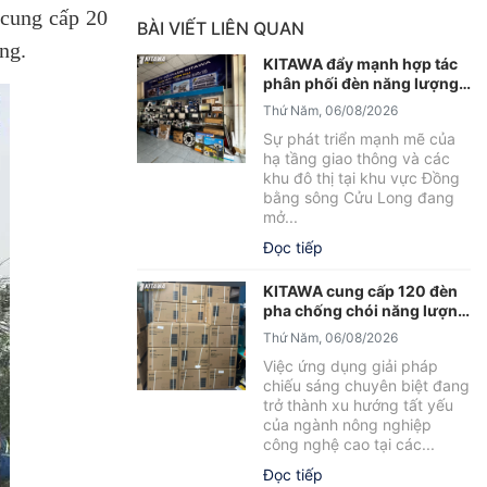
 cung cấp 20
BÀI VIẾT LIÊN QUAN
ng.
KITAWA đẩy mạnh hợp tác
phân phối đèn năng lượng
mặt trời An Giang
Thứ Năm, 06/08/2026
Sự phát triển mạnh mẽ của
hạ tầng giao thông và các
khu đô thị tại khu vực Đồng
bằng sông Cửu Long đang
mở...
Đọc tiếp
KITAWA cung cấp 120 đèn
pha chống chói năng lượng
mặt trời cho trại tôm Bạc
Thứ Năm, 06/08/2026
Liêu
Việc ứng dụng giải pháp
chiếu sáng chuyên biệt đang
trở thành xu hướng tất yếu
của ngành nông nghiệp
công nghệ cao tại các...
Đọc tiếp