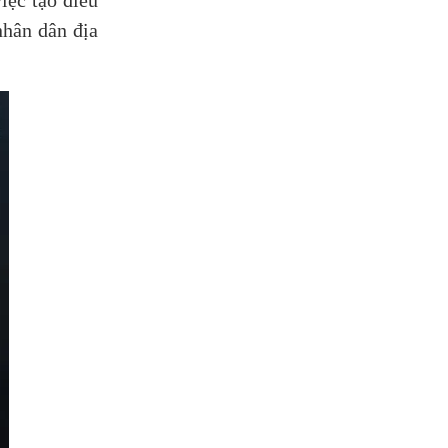
iệc tạo điều
nhân dân địa