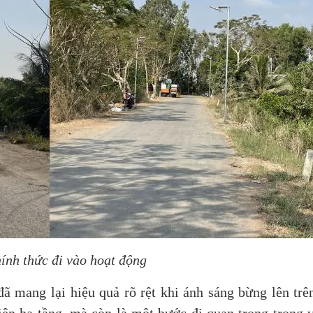
ính thức đi vào hoạt động
ã mang lại hiệu quả rõ rệt khi ánh sáng bừng lên tr