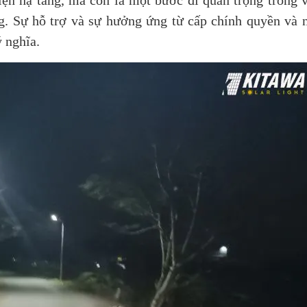
iện hạ tầng, mà còn là một bước đi quan trọng trong v
ng. Sự hỗ trợ và sự hưởng ứng từ cấp chính quyền và 
 nghĩa.