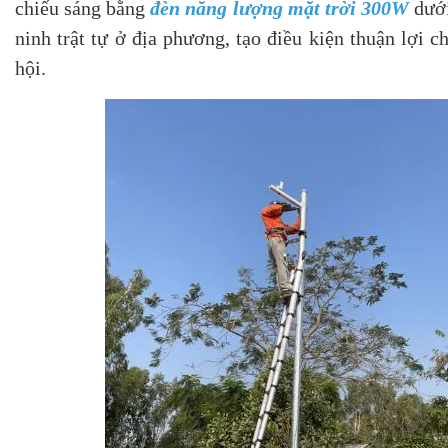
chiếu sáng bằng
đèn năng lượng mặt trời 300W
dưới
ninh trật tự ở địa phương, tạo điều kiện thuận lợi c
hội.