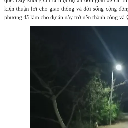
quê. Đây không chỉ là một dự án đơn giản để cải th
kiện thuận lợi cho giao thông và đời sống cộng đồ
phương đã làm cho dự án này trở nên thành công và ý