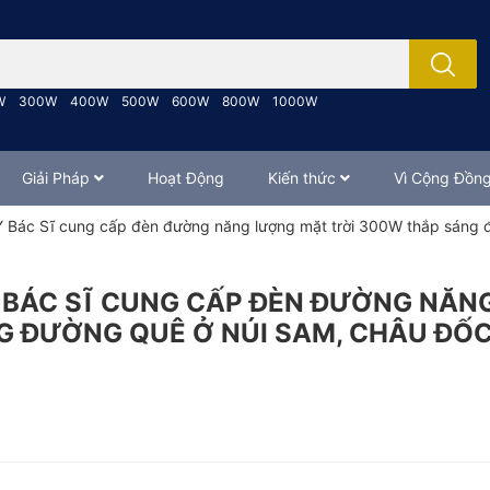
; Nhập tên sản phẩm..
W
300W
400W
500W
600W
800W
1000W
Giải Pháp
Hoạt Động
Kiến thức
Vì Cộng Đồn
 Bác Sĩ cung cấp đèn đường năng lượng mặt trời 300W thắp sáng 
 BÁC SĨ CUNG CẤP ĐÈN ĐƯỜNG NĂN
 ĐƯỜNG QUÊ Ở NÚI SAM, CHÂU ĐỐC