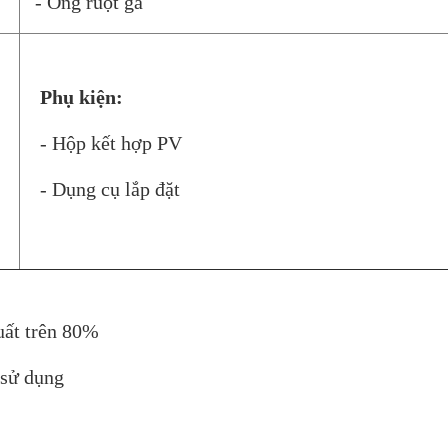
- Ống ruột gà
Phụ kiện:
- Hộp kết hợp PV
- Dụng cụ lắp đặt
uất trên 80%
 sử dụng