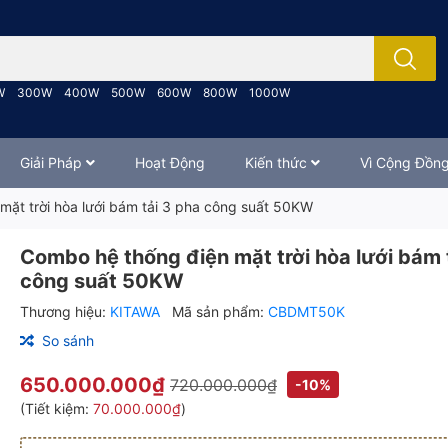
; Nhập tên sản phẩm..
W
300W
400W
500W
600W
800W
1000W
Giải Pháp
Hoạt Động
Kiến thức
Vì Cộng Đồn
mặt trời hòa lưới bám tải 3 pha công suất 50KW
Combo hệ thống điện mặt trời hòa lưới bám 
công suất 50KW
Thương hiệu:
KITAWA
Mã sản phẩm:
CBDMT50K
So sánh
650.000.000₫
720.000.000₫
-10%
(Tiết kiệm:
70.000.000₫
)