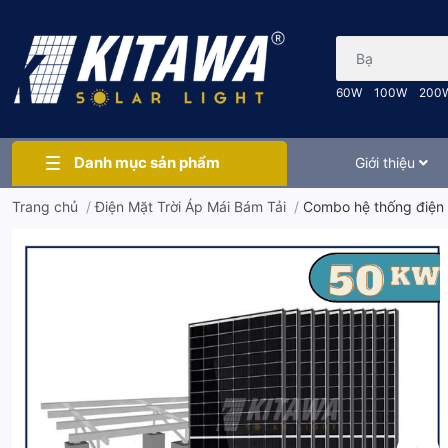
Bạn cần tìm gì..
60W
100W
200
Danh mục sản phẩm
Giới thiệu
Trang chủ
/
Điện Mặt Trời Áp Mái Bám Tải
/
Combo hệ thống điện 