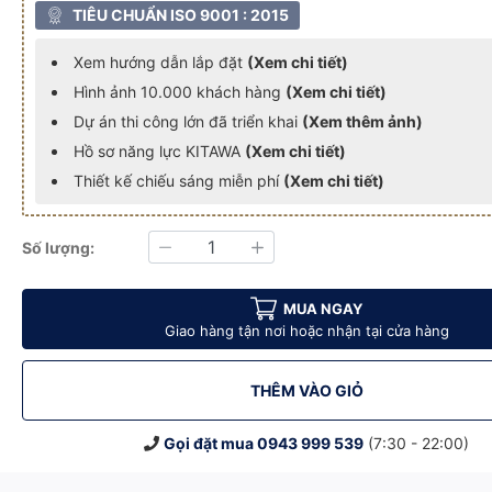
TIÊU CHUẨN ISO 9001 : 2015
Xem hướng dẫn lắp đặt
(Xem chi tiết)
Hình ảnh 10.000 khách hàng
(Xem chi tiết)
Dự án thi công lớn đã triển khai
(Xem thêm ảnh)
Hồ sơ năng lực KITAWA
(Xem chi tiết)
Thiết kế chiếu sáng miễn phí
(Xem chi tiết)
Số lượng:
Giảm
Tăng
t 50KW
 3 pha công suất 50KW
òa lưới bám tải 3 pha công suất 50KW
điện mặt trời hòa lưới bám tải 3 pha công suất 50KW
Combo hệ thống điện mặt trời hòa lưới bám tải 3 pha công suất 50
Combo hệ thống điện mặt trời hòa lưới bám tải 3 ph
MUA NGAY
Giao hàng tận nơi hoặc nhận tại cửa hàng
THÊM VÀO GIỎ
Gọi đặt mua
0943 999 539
(7:30 - 22:00)