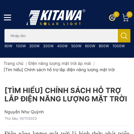
0
0
Bạn cần tìm gì..; Nhập tên sản phẩm..
60W
100W
200W
300W
400W
500W
600W
800W
1000W
Trang chủ
/
Điện năng lượng mặt trời áp mái
/
[Tìm hiểu] Chính sách hỗ trợ lắp điện năng lượng mặt trời
[TÌM HIỂU] CHÍNH SÁCH HỖ TRỢ
LẮP ĐIỆN NĂNG LƯỢNG MẶT TRỜI
Nguyễn Như Quỳnh
Thứ Sáu, 10/11/2023
Điện năng lượng mặt trời là hình thức phát triển