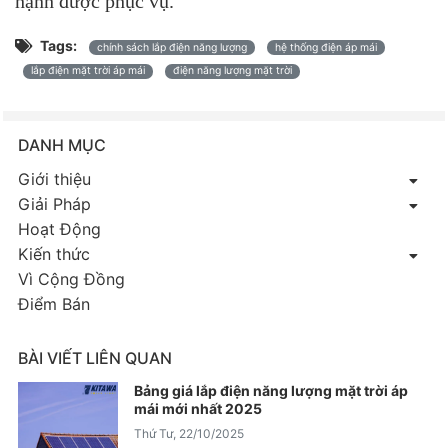
hạnh được phục vụ.
Tags:
chính sách lắp điện năng lượng
hệ thống điện áp mái
lắp điện mặt trời áp mái
điện năng lượng mặt trời
DANH MỤC
Giới thiệu
Giải Pháp
Hoạt Động
Kiến thức
Vì Cộng Đồng
Điểm Bán
BÀI VIẾT LIÊN QUAN
Bảng giá lắp điện năng lượng mặt trời áp
mái mới nhất 2025
Thứ Tư, 22/10/2025