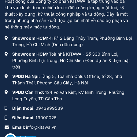
Hoạt động của Công ty cổ phần KITAWA là tập trung vào ba
khu vực kinh doanh chiến lược: điện năng lượng mặt trời, kỹ
thuật xây dựng, kỹ thuật công nghiệp và tự động. Đây là một
trong những nhà sản xuất độc lập lớn nhất về các bộ phận và
hệ thống máy móc tự động.
Showroom HCM:
41F/12 Đặng Thùy Trâm, Phường Bình Lợi
Trung, Hồ Chí Minh (Đèn dân dụng)
Showroom HCM:
Toà nhà KITAWA - Số 330 Bình Lợi,
Phường Bình Lợi Trung, Hồ Chí Minh (Đèn dự án & điện mặt
trời)
VPĐD Hà Nội:
Tầng 5, Toà nhà Cplus Office, tổ 28, phố
Thành Thái, Phường Cầu Giấy, Hà Nội
VPĐD Cần Thơ:
124 Võ Văn Kiệt, KV Bình Trung, Phường
Long Tuyền, TP Cần Thơ
Điện thoại:
0943999539
Điện thoại:
19000026
Email:
info@kitawa.vn