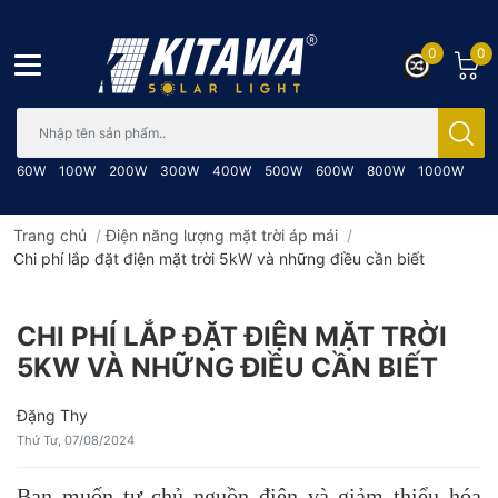
0
0
Bạn cần tìm gì..; Nhập tên sản phẩm..
60W
100W
200W
300W
400W
500W
600W
800W
1000W
Trang chủ
/
Điện năng lượng mặt trời áp mái
/
Chi phí lắp đặt điện mặt trời 5kW và những điều cần biết
CHI PHÍ LẮP ĐẶT ĐIỆN MẶT TRỜI
5KW VÀ NHỮNG ĐIỀU CẦN BIẾT
Đặng Thy
Thứ Tư, 07/08/2024
Bạn muốn tự chủ nguồn điện và giảm thiểu hóa