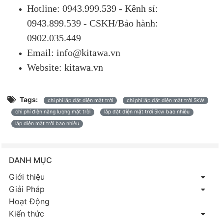
Hotline: 0943.999.539 - Kênh sỉ:
0943.899.539 - CSKH/Bảo hành:
0902.035.449
Email: info@kitawa.vn
Website: kitawa.vn
Tags:
chi phí lắp đặt điện mặt trời
chi phí lắp đặt điện mặt trời 5kW
chi phí điện năng lượng mặt trời
lắp đặt điện mặt trời 5kw bao nhiêu
lắp điện mặt trời bao nhiêu
DANH MỤC
Giới thiệu
Giải Pháp
Hoạt Động
Kiến thức