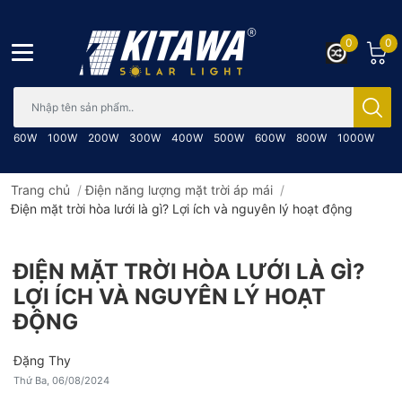
0
0
Bạn cần tìm gì..; Nhập tên sản phẩm..
60W
100W
200W
300W
400W
500W
600W
800W
1000W
Trang chủ
/
Điện năng lượng mặt trời áp mái
/
Điện mặt trời hòa lưới là gì? Lợi ích và nguyên lý hoạt động
ĐIỆN MẶT TRỜI HÒA LƯỚI LÀ GÌ?
LỢI ÍCH VÀ NGUYÊN LÝ HOẠT
ĐỘNG
Đặng Thy
Thứ Ba, 06/08/2024