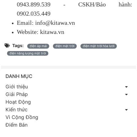
0943.899.539 - CSKH/Bảo hành:
0902.035.449
Email: info@kitawa.vn
Website: kitawa.vn
Tags:
điện áp mái
điện mặt trời
điện mặt trời hòa lưới
điện năng lượng mặt trời
DANH MỤC
Giới thiệu
Giải Pháp
Hoạt Động
Kiến thức
Vì Cộng Đồng
Điểm Bán