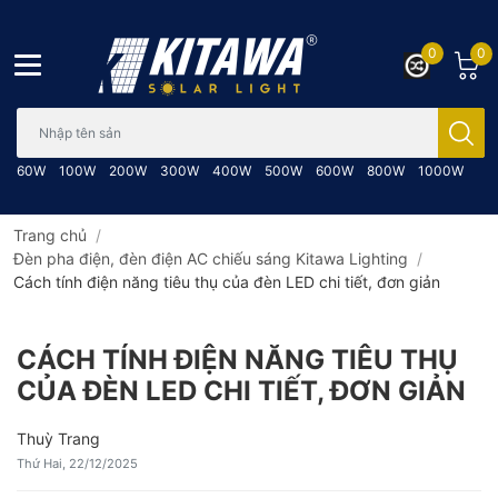
0
0
Bạn cần tìm gì..; Nhập tên sản phẩm..
60W
100W
200W
300W
400W
500W
600W
800W
1000W
Trang chủ
/
Đèn pha điện, đèn điện AC chiếu sáng Kitawa Lighting
/
Cách tính điện năng tiêu thụ của đèn LED chi tiết, đơn giản
CÁCH TÍNH ĐIỆN NĂNG TIÊU THỤ
CỦA ĐÈN LED CHI TIẾT, ĐƠN GIẢN
Thuỳ Trang
Thứ Hai, 22/12/2025