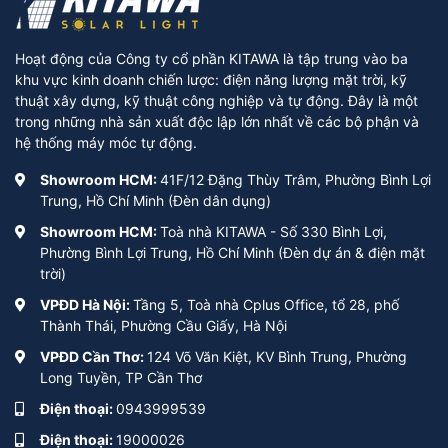
Hoạt động của Công ty cổ phần KITAWA là tập trung vào ba
khu vực kinh doanh chiến lược: điện năng lượng mặt trời, kỹ
thuật xây dựng, kỹ thuật công nghiệp và tự động. Đây là một
trong những nhà sản xuất độc lập lớn nhất về các bộ phận và
hệ thống máy móc tự động.
Showroom HCM:
41F/12 Đặng Thùy Trâm, Phường Bình Lợi
Trung, Hồ Chí Minh (Đèn dân dụng)
Showroom HCM:
Toà nhà KITAWA - Số 330 Bình Lợi,
Phường Bình Lợi Trung, Hồ Chí Minh (Đèn dự án & điện mặt
trời)
VPĐD Hà Nội:
Tầng 5, Toà nhà Cplus Office, tổ 28, phố
Thành Thái, Phường Cầu Giấy, Hà Nội
VPĐD Cần Thơ:
124 Võ Văn Kiệt, KV Bình Trung, Phường
Long Tuyền, TP Cần Thơ
Điện thoại:
0943999539
Điện thoại:
19000026