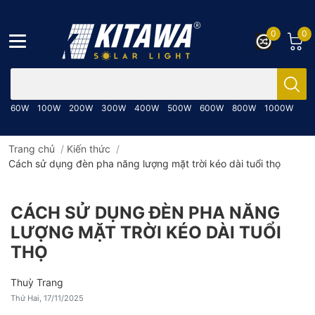
0
0
Bạn cần tìm gì..; Nhập tên sản phẩm..
60W
100W
200W
300W
400W
500W
600W
800W
1000W
Trang chủ
/
Kiến thức
/
Cách sử dụng đèn pha năng lượng mặt trời kéo dài tuổi thọ
CÁCH SỬ DỤNG ĐÈN PHA NĂNG
LƯỢNG MẶT TRỜI KÉO DÀI TUỔI
THỌ
Thuỳ Trang
Thứ Hai, 17/11/2025