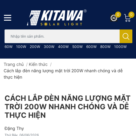
0
0
Bạn cần tìm gì..; Nhập tên sản phẩm..
60W
100W
200W
300W
400W
500W
600W
800W
1000W
Trang chủ
/
Kiến thức
/
Cách lắp đèn năng lượng mặt trời 200W nhanh chóng và dễ
thực hiện
CÁCH LẮP ĐÈN NĂNG LƯỢNG MẶT
TRỜI 200W NHANH CHÓNG VÀ DỄ
THỰC HIỆN
Đặng Thy
Thứ Bảy, 06/06/2026