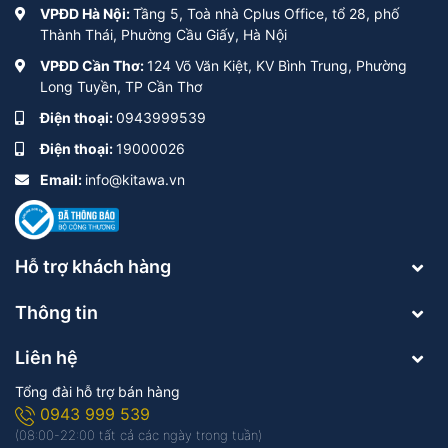
VPĐD Hà Nội:
Tầng 5, Toà nhà Cplus Office, tổ 28, phố
Thành Thái, Phường Cầu Giấy, Hà Nội
VPĐD Cần Thơ:
124 Võ Văn Kiệt, KV Bình Trung, Phường
Long Tuyền, TP Cần Thơ
Điện thoại:
0943999539
Điện thoại:
19000026
Email:
info@kitawa.vn
Hỗ trợ khách hàng
Thông tin
Liên hệ
Tổng đài hỗ trợ bán hàng
0943 999 539
(08:00-22:00 tất cả các ngày trong tuần)