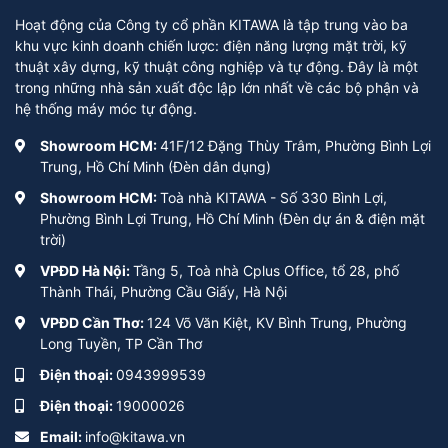
Hoạt động của Công ty cổ phần KITAWA là tập trung vào ba
khu vực kinh doanh chiến lược: điện năng lượng mặt trời, kỹ
thuật xây dựng, kỹ thuật công nghiệp và tự động. Đây là một
trong những nhà sản xuất độc lập lớn nhất về các bộ phận và
hệ thống máy móc tự động.
Showroom HCM:
41F/12 Đặng Thùy Trâm, Phường Bình Lợi
Trung, Hồ Chí Minh (Đèn dân dụng)
Showroom HCM:
Toà nhà KITAWA - Số 330 Bình Lợi,
Phường Bình Lợi Trung, Hồ Chí Minh (Đèn dự án & điện mặt
trời)
VPĐD Hà Nội:
Tầng 5, Toà nhà Cplus Office, tổ 28, phố
Thành Thái, Phường Cầu Giấy, Hà Nội
VPĐD Cần Thơ:
124 Võ Văn Kiệt, KV Bình Trung, Phường
Long Tuyền, TP Cần Thơ
Điện thoại:
0943999539
Điện thoại:
19000026
Email:
info@kitawa.vn