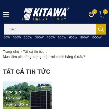
0
0
Bạn cần tìm gì..; Nhập tên sản phẩm..
60W
100W
200W
300W
400W
500W
600W
800W
1000W
Trang chủ
/
Tất cả tin tức
/
Mua tấm pin năng lượng mặt trời chính hãng ở đâu?
TẤT CẢ TIN TỨC