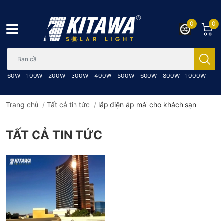
0
0
Bạn cần tìm gì..; Nhập tên sản phẩm..
60W
100W
200W
300W
400W
500W
600W
800W
1000W
Trang chủ
/
Tất cả tin tức
/
lắp điện áp mái cho khách sạn
TẤT CẢ TIN TỨC