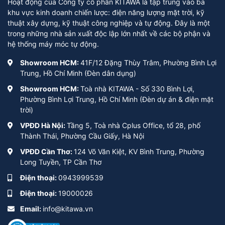
Hoạt động của Công ty cổ phần KITAWA là tập trung vào ba
khu vực kinh doanh chiến lược: điện năng lượng mặt trời, kỹ
thuật xây dựng, kỹ thuật công nghiệp và tự động. Đây là một
trong những nhà sản xuất độc lập lớn nhất về các bộ phận và
hệ thống máy móc tự động.
Showroom HCM:
41F/12 Đặng Thùy Trâm, Phường Bình Lợi
Trung, Hồ Chí Minh (Đèn dân dụng)
Showroom HCM:
Toà nhà KITAWA - Số 330 Bình Lợi,
Phường Bình Lợi Trung, Hồ Chí Minh (Đèn dự án & điện mặt
trời)
VPĐD Hà Nội:
Tầng 5, Toà nhà Cplus Office, tổ 28, phố
Thành Thái, Phường Cầu Giấy, Hà Nội
VPĐD Cần Thơ:
124 Võ Văn Kiệt, KV Bình Trung, Phường
Long Tuyền, TP Cần Thơ
Điện thoại:
0943999539
Điện thoại:
19000026
Email:
info@kitawa.vn