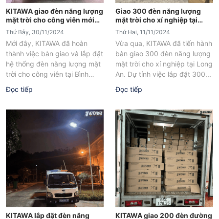
KITAWA giao đèn năng lượng
Giao 300 đèn năng lượng
mặt trời cho công viên mới
mặt trời cho xí nghiệp tại
tại Bình Dương
Long An
Thứ Bảy, 30/11/2024
Thứ Hai, 11/11/2024
Mới đây, KITAWA đã hoàn
Vừa qua, KITAWA đã tiến hành
thành việc bàn giao và lắp đặt
bàn giao 300 đèn năng lượng
hệ thống đèn năng lượng mặt
mặt trời cho xí nghiệp tại Long
trời cho công viên tại Bình
An. Dự tính việc lắp đặt 300...
Dương, mang...
Đọc tiếp
Đọc tiếp
KITAWA lắp đặt đèn năng
KITAWA giao 200 đèn đường