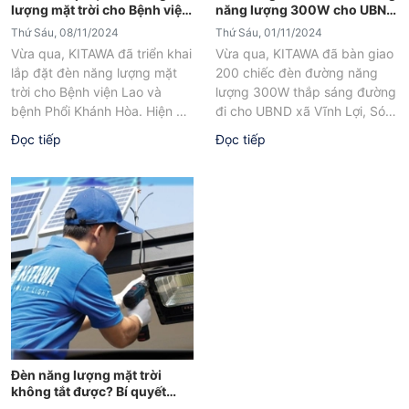
lượng mặt trời cho Bệnh viện
năng lượng 300W cho UBND
Lao và bệnh Phổi Khánh Hòa
xã Vĩnh Lợi, Sóc Trăng
Thứ Sáu, 08/11/2024
Thứ Sáu, 01/11/2024
Vừa qua, KITAWA đã triển khai
Vừa qua, KITAWA đã bàn giao
lắp đặt đèn năng lượng mặt
200 chiếc đèn đường năng
trời cho Bệnh viện Lao và
lượng 300W thắp sáng đường
bệnh Phổi Khánh Hòa. Hiện dự
đi cho UBND xã Vĩnh Lợi, Sóc
án đã...
Trăng. Đây là...
Đọc tiếp
Đọc tiếp
Đèn năng lượng mặt trời
không tắt được? Bí quyết
khắc phục