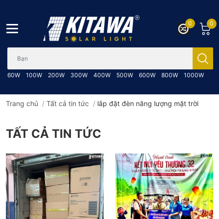
0
0
Bạn cần tìm gì..; Nhập tên sản phẩm..
60W
100W
200W
300W
400W
500W
600W
800W
1000W
Trang chủ
/
Tất cả tin tức
/
lắp đặt đèn năng lượng mặt trời
TẤT CẢ TIN TỨC