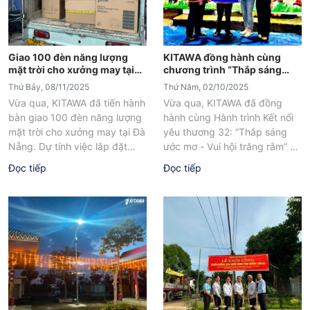
Giao 100 đèn năng lượng
KITAWA đồng hành cùng
mặt trời cho xưởng may tại
chương trình “Thắp sáng
Đà Nẵng
ước mơ - Vui hội trăng rằm”
Thứ Bảy, 08/11/2025
Thứ Năm, 02/10/2025
tại thôn Kon Mong, Quảng
Vừa qua, KITAWA đã tiến hành
Vừa qua, KITAWA đã đồng
Ngãi
bàn giao 100 đèn năng lượng
hành cùng Hành trình Kết nối
mặt trời cho xưởng may tại Đà
yêu thương 32: “Thắp sáng
Nẵng. Dự tính việc lắp đặt
ước mơ - Vui hội trăng rằm” và
100...
trao tặng...
Đọc tiếp
Đọc tiếp