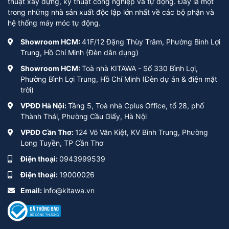
thuật xây dựng, kỹ thuật công nghiệp và tự động. Đây là một
trong những nhà sản xuất độc lập lớn nhất về các bộ phận và
hệ thống máy móc tự động.
Showroom HCM:
41F/12 Đặng Thùy Trâm, Phường Bình Lợi
Trung, Hồ Chí Minh (Đèn dân dụng)
Showroom HCM:
Toà nhà KITAWA - Số 330 Bình Lợi,
Phường Bình Lợi Trung, Hồ Chí Minh (Đèn dự án & điện mặt
trời)
VPĐD Hà Nội:
Tầng 5, Toà nhà Cplus Office, tổ 28, phố
Thành Thái, Phường Cầu Giấy, Hà Nội
VPĐD Cần Thơ:
124 Võ Văn Kiệt, KV Bình Trung, Phường
Long Tuyền, TP Cần Thơ
Điện thoại:
0943999539
Điện thoại:
19000026
Email:
info@kitawa.vn