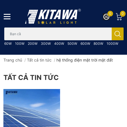
0
0
Bạn cần tìm gì..; Nhập tên sản phẩm..
60W
100W
200W
300W
400W
500W
600W
800W
1000W
Trang chủ
/
Tất cả tin tức
/
hệ thống điện mặt trời mặt đất
TẤT CẢ TIN TỨC