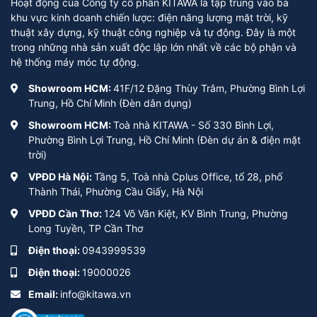
Hoạt động của Công ty cổ phần KITAWA là tập trung vào ba
khu vực kinh doanh chiến lược: điện năng lượng mặt trời, kỹ
thuật xây dựng, kỹ thuật công nghiệp và tự động. Đây là một
trong những nhà sản xuất độc lập lớn nhất về các bộ phận và
hệ thống máy móc tự động.
Showroom HCM:
41F/12 Đặng Thùy Trâm, Phường Bình Lợi
Trung, Hồ Chí Minh (Đèn dân dụng)
Showroom HCM:
Toà nhà KITAWA - Số 330 Bình Lợi,
Phường Bình Lợi Trung, Hồ Chí Minh (Đèn dự án & điện mặt
trời)
VPĐD Hà Nội:
Tầng 5, Toà nhà Cplus Office, tổ 28, phố
Thành Thái, Phường Cầu Giấy, Hà Nội
VPĐD Cần Thơ:
124 Võ Văn Kiệt, KV Bình Trung, Phường
Long Tuyền, TP Cần Thơ
Điện thoại:
0943999539
Điện thoại:
19000026
Email:
info@kitawa.vn