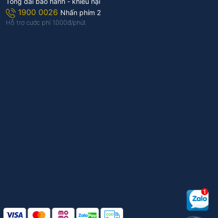
Tổng đài bảo hành - khiếu nại
1900 0026
Nhấn phím 2
Hỗ trợ cước phí 1.000đ/phút