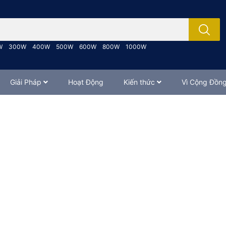
; Nhập tên sản phẩm..
W
300W
400W
500W
600W
800W
1000W
Giải Pháp
Hoạt Động
Kiến thức
Vì Cộng Đồn