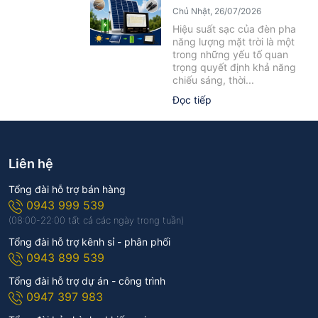
Yếu Tố Ảnh Hưởng Cần Biết
Chủ Nhật, 26/07/2026
Hiệu suất sạc của đèn pha
năng lượng mặt trời là một
trong những yếu tố quan
trọng quyết định khả năng
chiếu sáng, thời...
Đọc tiếp
Liên hệ
Tổng đài hỗ trợ bán hàng
0943 999 539
(08:00-22:00 tất cả các ngày trong tuần)
Tổng đài hỗ trợ kênh sỉ - phân phối
0943 899 539
Tổng đài hỗ trợ dự án - công trình
0947 397 983