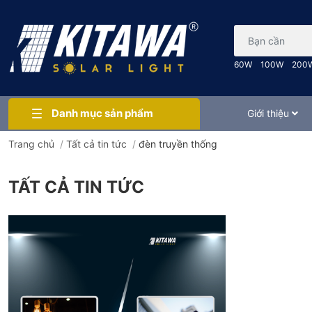
Bạn cần tìm gì..
60W
100W
200
Danh mục sản phẩm
Giới thiệu
Trang chủ
/
Tất cả tin tức
/
đèn truyền thống
TẤT CẢ TIN TỨC