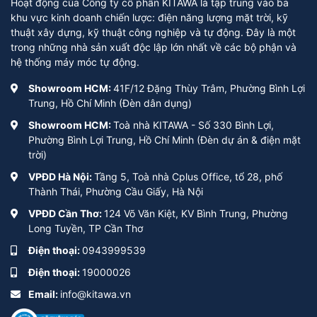
Hoạt động của Công ty cổ phần KITAWA là tập trung vào ba
khu vực kinh doanh chiến lược: điện năng lượng mặt trời, kỹ
thuật xây dựng, kỹ thuật công nghiệp và tự động. Đây là một
trong những nhà sản xuất độc lập lớn nhất về các bộ phận và
hệ thống máy móc tự động.
Showroom HCM:
41F/12 Đặng Thùy Trâm, Phường Bình Lợi
Trung, Hồ Chí Minh (Đèn dân dụng)
Showroom HCM:
Toà nhà KITAWA - Số 330 Bình Lợi,
Phường Bình Lợi Trung, Hồ Chí Minh (Đèn dự án & điện mặt
trời)
VPĐD Hà Nội:
Tầng 5, Toà nhà Cplus Office, tổ 28, phố
Thành Thái, Phường Cầu Giấy, Hà Nội
VPĐD Cần Thơ:
124 Võ Văn Kiệt, KV Bình Trung, Phường
Long Tuyền, TP Cần Thơ
Điện thoại:
0943999539
Điện thoại:
19000026
Email:
info@kitawa.vn