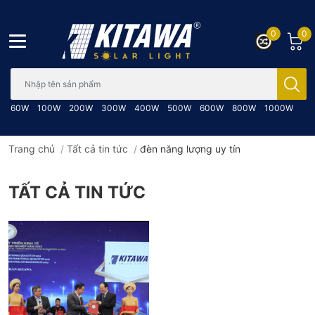
0
0
Bạn cần tìm gì..; Nhập tên sản phẩm..
60W
100W
200W
300W
400W
500W
600W
800W
1000W
Trang chủ
/
Tất cả tin tức
/
đèn năng lượng uy tín
TẤT CẢ TIN TỨC