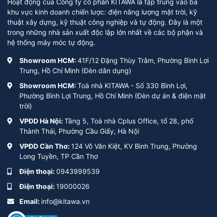
Hoạt động của Công ty cổ phần KITAWA là tập trung vào ba
khu vực kinh doanh chiến lược: điện năng lượng mặt trời, kỹ
thuật xây dựng, kỹ thuật công nghiệp và tự động. Đây là một
trong những nhà sản xuất độc lập lớn nhất về các bộ phận và
hệ thống máy móc tự động.
Showroom HCM:
41F/12 Đặng Thùy Trâm, Phường Bình Lợi
Trung, Hồ Chí Minh (Đèn dân dụng)
Showroom HCM:
Toà nhà KITAWA - Số 330 Bình Lợi,
Phường Bình Lợi Trung, Hồ Chí Minh (Đèn dự án & điện mặt
trời)
VPĐD Hà Nội:
Tầng 5, Toà nhà Cplus Office, tổ 28, phố
Thành Thái, Phường Cầu Giấy, Hà Nội
VPĐD Cần Thơ:
124 Võ Văn Kiệt, KV Bình Trung, Phường
Long Tuyền, TP Cần Thơ
Điện thoại:
0943999539
Điện thoại:
19000026
Email:
info@kitawa.vn