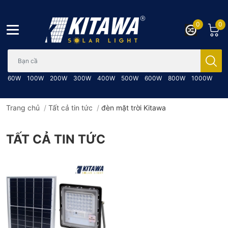
0
0
Bạn cần tìm gì..; Nhập tên sản phẩm..
60W
100W
200W
300W
400W
500W
600W
800W
1000W
Trang chủ
/
Tất cả tin tức
/
đèn mặt trời Kitawa
TẤT CẢ TIN TỨC