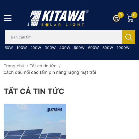
0
0
Bạn cần tìm gì..; Nhập tên sản phẩm..
60W
100W
200W
300W
400W
500W
600W
800W
1000W
Trang chủ
/
Tất cả tin tức
/
cách đấu nối các tấm pin năng lượng mặt trời
TẤT CẢ TIN TỨC