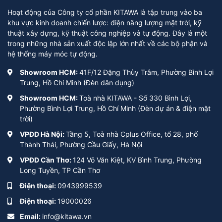
Hoạt động của Công ty cổ phần KITAWA là tập trung vào ba
khu vực kinh doanh chiến lược: điện năng lượng mặt trời, kỹ
thuật xây dựng, kỹ thuật công nghiệp và tự động. Đây là một
trong những nhà sản xuất độc lập lớn nhất về các bộ phận và
hệ thống máy móc tự động.
Showroom HCM:
41F/12 Đặng Thùy Trâm, Phường Bình Lợi
Trung, Hồ Chí Minh (Đèn dân dụng)
Showroom HCM:
Toà nhà KITAWA - Số 330 Bình Lợi,
Phường Bình Lợi Trung, Hồ Chí Minh (Đèn dự án & điện mặt
trời)
VPĐD Hà Nội:
Tầng 5, Toà nhà Cplus Office, tổ 28, phố
Thành Thái, Phường Cầu Giấy, Hà Nội
VPĐD Cần Thơ:
124 Võ Văn Kiệt, KV Bình Trung, Phường
Long Tuyền, TP Cần Thơ
Điện thoại:
0943999539
Điện thoại:
19000026
Email:
info@kitawa.vn