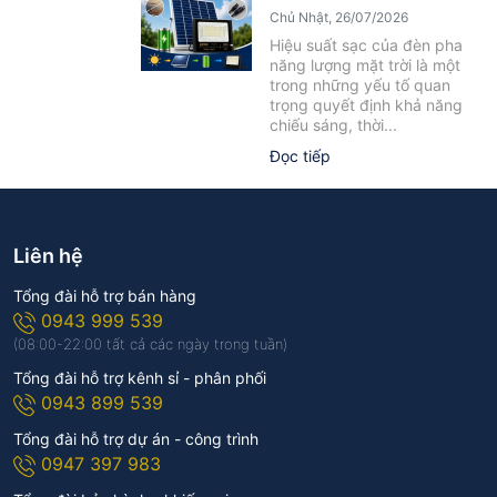
Yếu Tố Ảnh Hưởng Cần Biết
Chủ Nhật, 26/07/2026
Hiệu suất sạc của đèn pha
năng lượng mặt trời là một
trong những yếu tố quan
trọng quyết định khả năng
chiếu sáng, thời...
Đọc tiếp
Liên hệ
Tổng đài hỗ trợ bán hàng
0943 999 539
(08:00-22:00 tất cả các ngày trong tuần)
Tổng đài hỗ trợ kênh sỉ - phân phối
0943 899 539
Tổng đài hỗ trợ dự án - công trình
0947 397 983