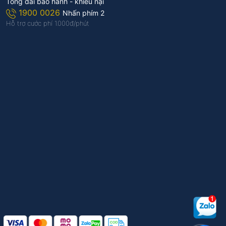
Tổng đài bảo hành - khiếu nại
1900 0026
Nhấn phím 2
Hỗ trợ cước phí 1.000đ/phút