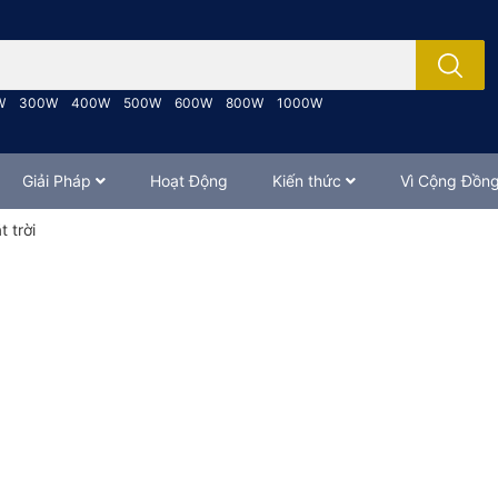
; Nhập tên sản phẩm..
W
300W
400W
500W
600W
800W
1000W
Giải Pháp
Hoạt Động
Kiến thức
Vì Cộng Đồn
 trời