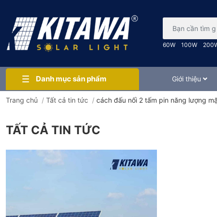
Bạn cần tìm gì..
60W
100W
200
Danh mục sản phẩm
Giới thiệu
Trang chủ
/
Tất cả tin tức
/
cách đấu nối 2 tấm pin năng lượng mặt
TẤT CẢ TIN TỨC