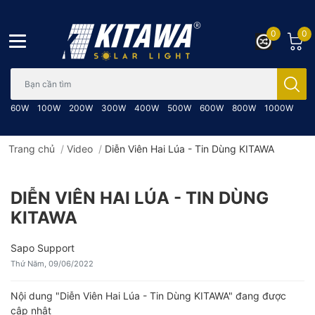
0
0
Bạn cần tìm gì..; Nhập tên sản phẩm..
60W
100W
200W
300W
400W
500W
600W
800W
1000W
Trang chủ
/
Video
/
Diễn Viên Hai Lúa - Tin Dùng KITAWA
DIỄN VIÊN HAI LÚA - TIN DÙNG
KITAWA
Sapo Support
Thứ Năm, 09/06/2022
Nội dung "Diễn Viên Hai Lúa - Tin Dùng KITAWA" đang được
cập nhật