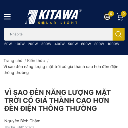
0
0
Bạn cần tìm gì..; Nhập tên sản phẩm..
60W
100W
200W
300W
400W
500W
600W
800W
1000W
Trang chủ
/
Kiến thức
/
Vì sao đèn năng lượng mặt trời có giá thành cao hơn đèn điện
thông thường
VÌ SAO ĐÈN NĂNG LƯỢNG MẶT
TRỜI CÓ GIÁ THÀNH CAO HƠN
ĐÈN ĐIỆN THÔNG THƯỜNG
Nguyễn Bích Chăm
Thứ Ba, 31/01/2023