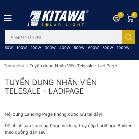
0
0
Bạn cần tìm gì..; Nhập tên sản phẩm..
60W
100W
200W
300W
400W
500W
600W
800W
1000W
Trang chủ
/
Tuyển dụng Nhân Viên Telesale - LadiPage
TUYỂN DỤNG NHÂN VIÊN
TELESALE - LADIPAGE
Nội dung Landing Page không được lưu tại đây!
Để chỉnh sửa Landing Page vui lòng truy cập LadiPage Builder
theo đường dẫn sau: