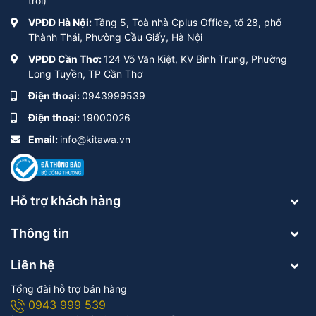
trời)
VPĐD Hà Nội:
Tầng 5, Toà nhà Cplus Office, tổ 28, phố
Thành Thái, Phường Cầu Giấy, Hà Nội
VPĐD Cần Thơ:
124 Võ Văn Kiệt, KV Bình Trung, Phường
Long Tuyền, TP Cần Thơ
Điện thoại:
0943999539
Điện thoại:
19000026
Email:
info@kitawa.vn
Hỗ trợ khách hàng
Thông tin
Liên hệ
Tổng đài hỗ trợ bán hàng
0943 999 539