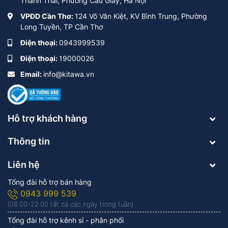
Thành Thái, Phường Cầu Giấy, Hà Nội
VPĐD Cần Thơ:
124 Võ Văn Kiệt, KV Bình Trung, Phường
Long Tuyền, TP Cần Thơ
Điện thoại:
0943999539
Điện thoại:
19000026
Email:
info@kitawa.vn
Hỗ trợ khách hàng
Thông tin
Liên hệ
Tổng đài hỗ trợ bán hàng
0943 999 539
(08:00-22:00 tất cả các ngày trong tuần)
Tổng đài hỗ trợ kênh sỉ - phân phối