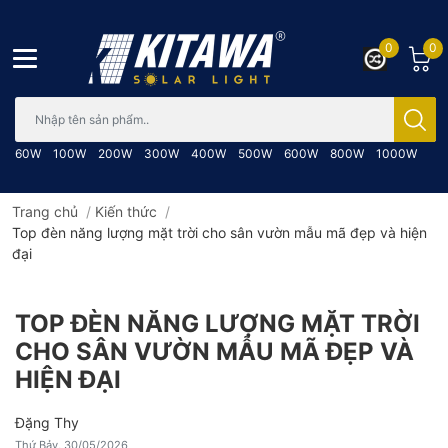
0
0
Bạn cần tìm gì..; Nhập tên sản phẩm..
60W
100W
200W
300W
400W
500W
600W
800W
1000W
Trang chủ
/
Kiến thức
/
Top đèn năng lượng mặt trời cho sân vườn mẫu mã đẹp và hiện
đại
TOP ĐÈN NĂNG LƯỢNG MẶT TRỜI
CHO SÂN VƯỜN MẪU MÃ ĐẸP VÀ
HIỆN ĐẠI
Đặng Thy
Thứ Bảy, 30/05/2026