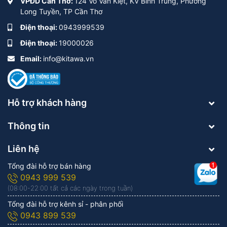
VPĐD Cần Thơ:
124 Võ Văn Kiệt, KV Bình Trung, Phường
Long Tuyền, TP Cần Thơ
Điện thoại:
0943999539
Điện thoại:
19000026
Email:
info@kitawa.vn
Hỗ trợ khách hàng
Thông tin
Liên hệ
Tổng đài hỗ trợ bán hàng
0943 999 539
(08:00-22:00 tất cả các ngày trong tuần)
Tổng đài hỗ trợ kênh sỉ - phân phối
0943 899 539