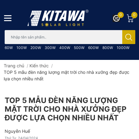
0
0
Bạn cần tìm gì..; Nhập tên sản phẩm..
60W
100W
200W
300W
400W
500W
600W
800W
1000W
Trang chủ
/
Kiến thức
/
TOP 5 mẫu đèn năng lượng mặt trời cho nhà xưởng đẹp được
lựa chọn nhiều nhất
TOP 5 MẪU ĐÈN NĂNG LƯỢNG
MẶT TRỜI CHO NHÀ XƯỞNG ĐẸP
ĐƯỢC LỰA CHỌN NHIỀU NHẤT
Nguyễn Huế
Thứ Tư, 24/04/2024