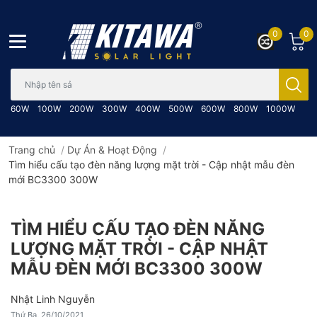
0
0
Bạn cần tìm gì..; Nhập tên sản phẩm..
60W
100W
200W
300W
400W
500W
600W
800W
1000W
Trang chủ
/
Dự Án & Hoạt Động
/
Tìm hiểu cấu tạo đèn năng lượng mặt trời - Cập nhật mẫu đèn
mới BC3300 300W
TÌM HIỂU CẤU TẠO ĐÈN NĂNG
LƯỢNG MẶT TRỜI - CẬP NHẬT
MẪU ĐÈN MỚI BC3300 300W
Nhật Linh Nguyễn
Thứ Ba, 26/10/2021