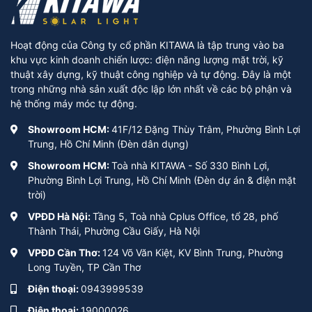
Hoạt động của Công ty cổ phần KITAWA là tập trung vào ba
khu vực kinh doanh chiến lược: điện năng lượng mặt trời, kỹ
thuật xây dựng, kỹ thuật công nghiệp và tự động. Đây là một
trong những nhà sản xuất độc lập lớn nhất về các bộ phận và
hệ thống máy móc tự động.
Showroom HCM:
41F/12 Đặng Thùy Trâm, Phường Bình Lợi
Trung, Hồ Chí Minh (Đèn dân dụng)
Showroom HCM:
Toà nhà KITAWA - Số 330 Bình Lợi,
Phường Bình Lợi Trung, Hồ Chí Minh (Đèn dự án & điện mặt
trời)
VPĐD Hà Nội:
Tầng 5, Toà nhà Cplus Office, tổ 28, phố
Thành Thái, Phường Cầu Giấy, Hà Nội
VPĐD Cần Thơ:
124 Võ Văn Kiệt, KV Bình Trung, Phường
Long Tuyền, TP Cần Thơ
Điện thoại:
0943999539
Điện thoại:
19000026