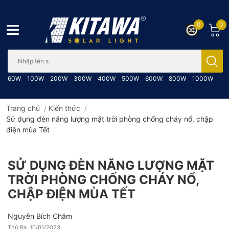
0
0
Bạn cần tìm gì..; Nhập tên sản phẩm..
60W
100W
200W
300W
400W
500W
600W
800W
1000W
Trang chủ
/
Kiến thức
/
Sử dụng đèn năng lượng mặt trời phòng chống cháy nổ, chập
điện mùa Tết
SỬ DỤNG ĐÈN NĂNG LƯỢNG MẶT
TRỜI PHÒNG CHỐNG CHÁY NỔ,
CHẬP ĐIỆN MÙA TẾT
Nguyễn Bích Chăm
Thứ Ba, 10/01/2023