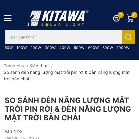
0
0
Bạn cần tìm gì..; Nhập tên sản phẩm..
60W
100W
200W
300W
400W
500W
600W
800W
1000W
Trang chủ
/
Kiến thức
/
So sánh đèn năng lượng mặt trời pin rời & đèn năng lượng mặt
trời bàn chải
SO SÁNH ĐÈN NĂNG LƯỢNG MẶT
TRỜI PIN RỜI & ĐÈN NĂNG LƯỢNG
MẶT TRỜI BÀN CHẢI
Văn Nho
Thứ Sáu, 27/08/2021