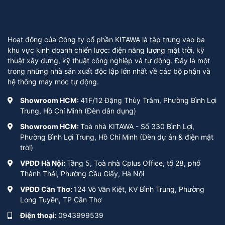
Hoạt động của Công ty cổ phần KITAWA là tập trung vào ba
khu vực kinh doanh chiến lược: điện năng lượng mặt trời, kỹ
thuật xây dựng, kỹ thuật công nghiệp và tự động. Đây là một
trong những nhà sản xuất độc lập lớn nhất về các bộ phận và
hệ thống máy móc tự động.
Showroom HCM:
41F/12 Đặng Thùy Trâm, Phường Bình Lợi
Trung, Hồ Chí Minh (Đèn dân dụng)
Showroom HCM:
Toà nhà KITAWA - Số 330 Bình Lợi,
Phường Bình Lợi Trung, Hồ Chí Minh (Đèn dự án & điện mặt
trời)
VPĐD Hà Nội:
Tầng 5, Toà nhà Cplus Office, tổ 28, phố
Thành Thái, Phường Cầu Giấy, Hà Nội
VPĐD Cần Thơ:
124 Võ Văn Kiệt, KV Bình Trung, Phường
Long Tuyền, TP Cần Thơ
Điện thoại:
0943999539