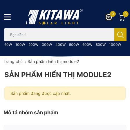
0
0
Bạn cần tìm gì..; Nhập tên sản phẩm..
60W
100W
200W
300W
400W
500W
600W
800W
1000W
Trang chủ
/
Sản phẩm hiển thị module2
SẢN PHẨM HIỂN THỊ MODULE2
Sản phẩm đang được cập nhật.
Mô tả nhóm sản phẩm