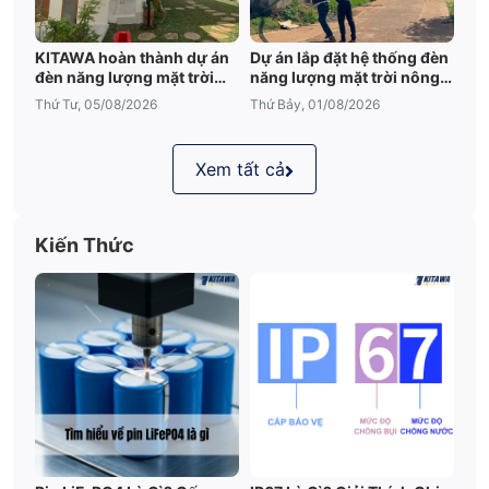
KITAWA hoàn thành dự án
Dự án lắp đặt hệ thống đèn
đèn năng lượng mặt trời
năng lượng mặt trời nông
sân vườn UFO 600W tại
trại tại Đắk Lắk
Thứ Tư, 05/08/2026
Thứ Bảy, 01/08/2026
Đắk Lắk
Xem tất cả
Kiến Thức