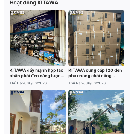
Hoạt động KITAWA
KITAWA đẩy mạnh hợp tác
KITAWA cung cấp 120 đèn
phân phối đèn năng lượng
pha chống chói năng
mặt trời An Giang
lượng mặt trời cho trại tôm
Thứ Năm, 06/08/2026
Thứ Năm, 06/08/2026
Bạc Liêu