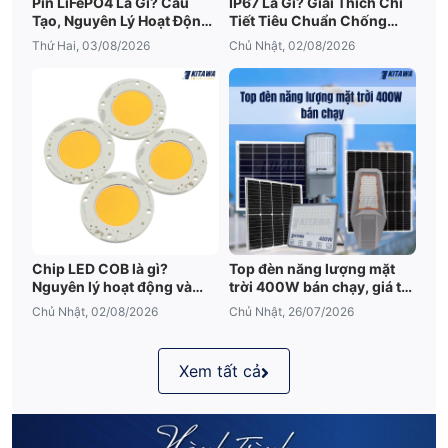
Pin LiFePO4 Là Gì? Cấu
IP67 Là Gì? Giải Thích Chi
Tạo, Nguyên Lý Hoạt Động
Tiết Tiêu Chuẩn Chống
Và Ưu Điểm Nổi Bật
Nước IP67
Thứ Hai, 03/08/2026
Chủ Nhật, 02/08/2026
Chip LED COB là gì?
Top đèn năng lượng mặt
Nguyên lý hoạt động và
trời 400W bán chạy, giá tốt
những điều cần biết
2026
Chủ Nhật, 02/08/2026
Chủ Nhật, 26/07/2026
Xem tất cả