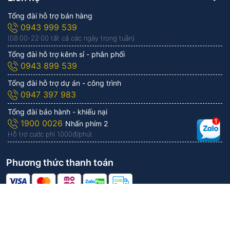
Tổng đài hỗ trợ bán hàng
0943 999 539
(08:00-22:00 tất cả các ngày trong tuần)
Tổng đài hỗ trợ kênh sỉ - phân phối
0943 899 539
Tổng đài hỗ trợ dự án - công trình
0947 397 983
Tổng đài bảo hành - khiếu nại
1900 0026
Nhấn phím 2
Hỗ trợ cước phí 1.000đ/phút
Phương thức thanh toán
Công ty Cổ phần KITAWA | Vận hành bởi
KITAWA