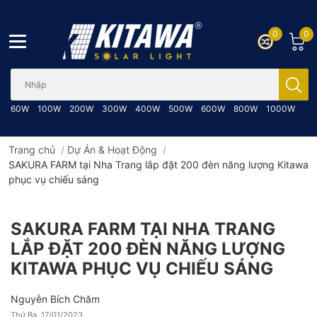
0
0
Bạn cần tìm gì..; Nhập tên sản phẩm..
60W
100W
200W
300W
400W
500W
600W
800W
1000W
Trang chủ
/
Dự Án & Hoạt Động
/
SAKURA FARM tại Nha Trang lắp đặt 200 đèn năng lượng Kitawa
phục vụ chiếu sáng
SAKURA FARM TẠI NHA TRANG
LẮP ĐẶT 200 ĐÈN NĂNG LƯỢNG
KITAWA PHỤC VỤ CHIẾU SÁNG
Nguyễn Bích Chăm
Thứ Ba, 17/01/2023