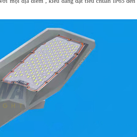
ới mọi địa điểm , kiểu dáng đạt tiêu chuẩn IP65 đến