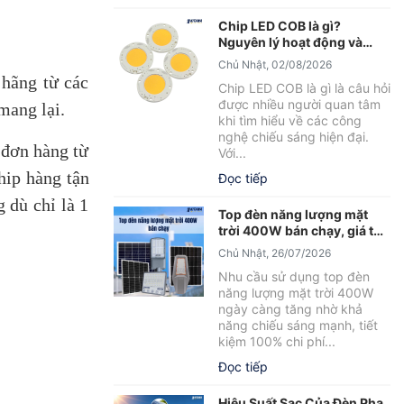
Chip LED COB là gì?
Nguyên lý hoạt động và
những điều cần biết
Chủ Nhật, 02/08/2026
 hãng từ các
Chip LED COB là gì là câu hỏi
được nhiều người quan tâm
mang lại.
khi tìm hiểu về các công
nghệ chiếu sáng hiện đại.
 đơn hàng từ
Với...
hip hàng tận
Đọc tiếp
 dù chỉ là 1
Top đèn năng lượng mặt
trời 400W bán chạy, giá tốt
2026
Chủ Nhật, 26/07/2026
Nhu cầu sử dụng top đèn
năng lượng mặt trời 400W
ngày càng tăng nhờ khả
năng chiếu sáng mạnh, tiết
kiệm 100% chi phí...
Đọc tiếp
Hiệu Suất Sạc Của Đèn Pha