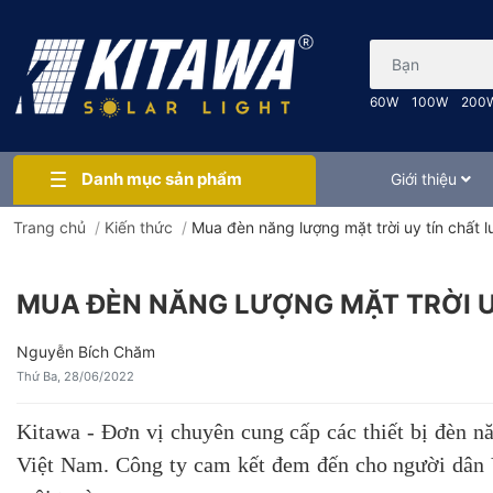
Bạn cần tìm gì..
60W
100W
200
Danh mục sản phẩm
Giới thiệu
Trang chủ
/
Kiến thức
/
Mua đèn năng lượng mặt trời uy tín chất l
MUA ĐÈN NĂNG LƯỢNG MẶT TRỜI UY
Nguyễn Bích Chăm
Thứ Ba, 28/06/2022
Kitawa - Đơn vị chuyên cung cấp các thiết bị đèn n
Việt Nam. Công ty cam kết đem đến cho người dân Vi