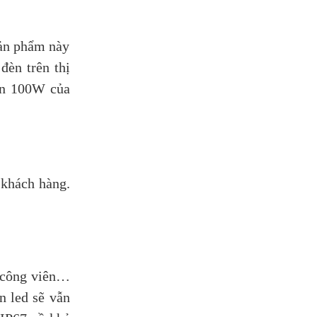
sản phẩm này
đèn trên thị
đèn 100W của
 khách hàng.
, công viên…
n led sẽ vẫn