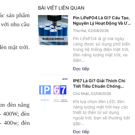
BÀI VIẾT LIÊN QUAN
Các sản phẩm
Pin LiFePO4 Là Gì? Cấu Tạo,
Nguyên Lý Hoạt Động Và Ưu
 với nhu cầu
Điểm Nổi Bật
Thứ Hai, 03/08/2026
Pin LiFePO4 là gì mà ngày
càng được sử dụng phổ biến
èn mặt trời.
trong hệ thống điện mặt trời,
đèn năng lượng mặt trời, xe
điện...
Đọc tiếp
IP67 Là Gì? Giải Thích Chi
Tiết Tiêu Chuẩn Chống
Nước IP67
Chủ Nhật, 02/08/2026
Khi lựa chọn đèn LED, đèn
hẩm đèn năng
năng lượng mặt trời hay các
thiết bị điện tử sử dụng
 - 400W; đèn
ngoài trời, bạn sẽ thường bắt
- 400w; đèn
gặp...
Đọc tiếp