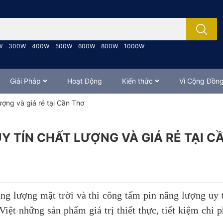
; Nhập tên sản phẩm..
W
300W
400W
500W
600W
800W
1000W
Giải Pháp
Hoạt Động
Kiến thức
Vì Cộng Đồn
ượng và giá rẻ tại Cần Thơ
 TÍN CHẤT LƯỢNG VÀ GIÁ RẺ TẠI C
ăng lượng mặt trời và thi công tấm pin năng lượng uy 
ệt những sản phẩm giá trị thiết thực, tiết kiệm chi p