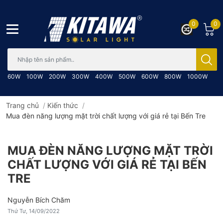
0
0
Bạn cần tìm gì..; Nhập tên sản phẩm..
60W
100W
200W
300W
400W
500W
600W
800W
1000W
Trang chủ
/
Kiến thức
/
Mua đèn năng lượng mặt trời chất lượng với giá rẻ tại Bến Tre
MUA ĐÈN NĂNG LƯỢNG MẶT TRỜI
CHẤT LƯỢNG VỚI GIÁ RẺ TẠI BẾN
TRE
Nguyễn Bích Chăm
Thứ Tư, 14/09/2022