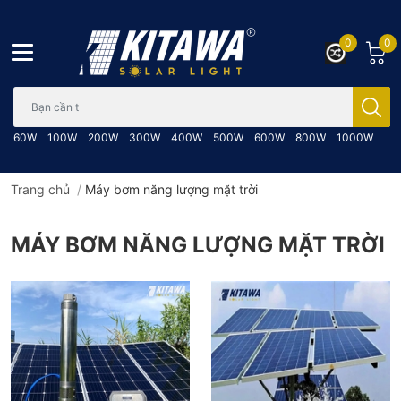
0
0
Bạn cần tìm gì..; Nhập tên sản phẩm..
60W
100W
200W
300W
400W
500W
600W
800W
1000W
Trang chủ
/
Máy bơm năng lượng mặt trời
MÁY BƠM NĂNG LƯỢNG MẶT TRỜI