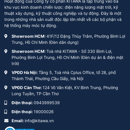
Hoạt động của Công ty cổ phần KITAWA là tập trung vào ba
khu vực kinh doanh chiến lược: điện năng lượng mặt trời, kỹ
thuật xây dựng, kỹ thuật công nghiệp và tự động. Đây là một
trong những nhà sản xuất độc lập lớn nhất về các bộ phận và
hệ thống máy móc tự động.
Showroom HCM:
41F/12 Đặng Thùy Trâm, Phường Bình Lợi
Trung, Hồ Chí Minh (Đèn dân dụng)
Showroom HCM:
Toà nhà KITAWA - Số 330 Bình Lợi,
Phường Bình Lợi Trung, Hồ Chí Minh (Đèn dự án & điện mặt
trời)
VPĐD Hà Nội:
Tầng 5, Toà nhà Cplus Office, tổ 28, phố
Thành Thái, Phường Cầu Giấy, Hà Nội
VPĐD Cần Thơ:
124 Võ Văn Kiệt, KV Bình Trung, Phường
Long Tuyền, TP Cần Thơ
Điện thoại:
0943999539
Điện thoại:
19000026
Email:
info@kitawa.vn