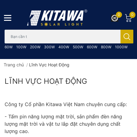
0
0
Bạn cần tìm gì..; Nhập tên sản phẩm..
60W
100W
200W
300W
400W
500W
600W
800W
1000W
Trang chủ
/
Lĩnh Vực Hoạt Động
LĨNH VỰC HOẠT ĐỘNG
Công ty Cổ phần Kitawa Việt Nam chuyên cung cấp:
- Tấm pin năng lượng mặt trời, sản phẩm đèn năng
lượng mặt trời và vật tư lắp đặt chuyên dụng chất
lượng cao.