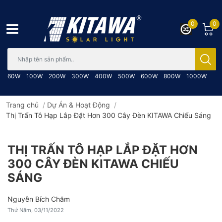
0
0
Bạn cần tìm gì..; Nhập tên sản phẩm..
60W
100W
200W
300W
400W
500W
600W
800W
1000W
Trang chủ
/
Dự Án & Hoạt Động
/
Thị Trấn Tô Hạp Lắp Đặt Hơn 300 Cây Đèn KITAWA Chiếu Sáng
THỊ TRẤN TÔ HẠP LẮP ĐẶT HƠN
300 CÂY ĐÈN KITAWA CHIẾU
SÁNG
Nguyễn Bích Chăm
Thứ Năm, 03/11/2022