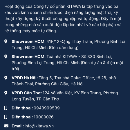
Hoạt động của Công ty cổ phần KITAWA là tập trung vào ba
khu vực kinh doanh chiến lược: điện năng lượng mặt trời, kỹ
thuật xây dựng, kỹ thuật công nghiệp và tự động. Đây là một
trong những nhà sản xuất độc lập lớn nhất về các bộ phận và
hệ thống máy móc tự động.
Showroom HCM:
41F/12 Đặng Thùy Trâm, Phường Bình Lợi
Trung, Hồ Chí Minh (Đèn dân dụng)
Showroom HCM:
Toà nhà KITAWA - Số 330 Bình Lợi,
Phường Bình Lợi Trung, Hồ Chí Minh (Đèn dự án & điện mặt
trời)
VPĐD Hà Nội:
Tầng 5, Toà nhà Cplus Office, tổ 28, phố
Thành Thái, Phường Cầu Giấy, Hà Nội
VPĐD Cần Thơ:
124 Võ Văn Kiệt, KV Bình Trung, Phường
Long Tuyền, TP Cần Thơ
Điện thoại:
0943999539
Điện thoại:
19000026
Email:
info@kitawa.vn