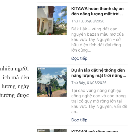
KITAWA hoàn thành dự án
đèn năng lượng mặt trời
sân vườn UFO 600W tại
Thứ Tư, 05/08/2026
Đắk Lắk
Đắk Lắk – vùng đất cao
nguyên bazan màu mỡ của
khu vực Tây Nguyên – sở
hữu diện tích đất đai rộng
lớn cùng...
Đọc tiếp
 nhiều người
Dự án lắp đặt hệ thống đèn
năng lượng mặt trời nông
i ích mà đèn
trại tại Đắk Lắk
Thứ Bảy, 01/08/2026
g lượng ngày
Tại các vùng nông nghiệp
u hướng được
công nghệ cao và các trang
trại có quy mô rộng lớn tại
khu vực Tây Nguyên, vấn đề
an...
Đọc tiếp
KITAWA mở rộng mạng