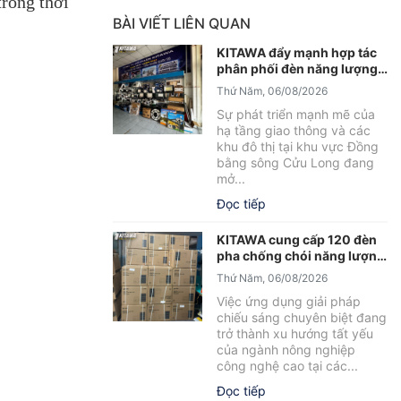
trong thời
BÀI VIẾT LIÊN QUAN
KITAWA đẩy mạnh hợp tác
phân phối đèn năng lượng
mặt trời An Giang
Thứ Năm, 06/08/2026
Sự phát triển mạnh mẽ của
hạ tầng giao thông và các
khu đô thị tại khu vực Đồng
bằng sông Cửu Long đang
mở...
Đọc tiếp
KITAWA cung cấp 120 đèn
pha chống chói năng lượng
mặt trời cho trại tôm Bạc
Thứ Năm, 06/08/2026
Liêu
Việc ứng dụng giải pháp
chiếu sáng chuyên biệt đang
trở thành xu hướng tất yếu
của ngành nông nghiệp
công nghệ cao tại các...
Đọc tiếp