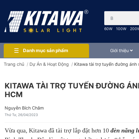
Bạn cần tìm gì..
60W
100W
200
Danh mục sản phẩm
Giới thiệu
Trang chủ
/
Dự Án & Hoạt Động
/
Kitawa tài trợ tuyến đường án
KITAWA TÀI TRỢ TUYẾN ĐƯỜNG ÁN
HCM
Nguyễn Bích Chăm
Thứ Tư, 26/04/2023
Vừa qua, Kitawa đã tài trợ lắp đặt hơn 10
đèn năng l