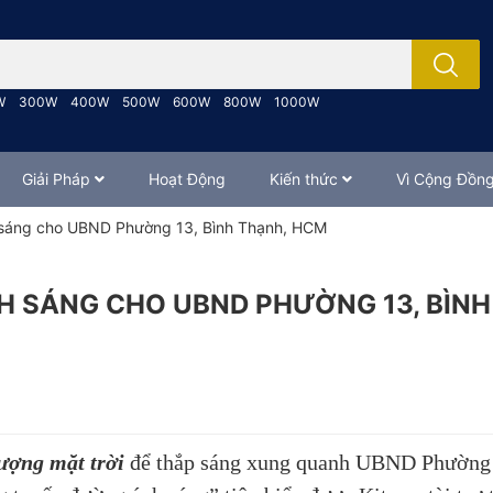
; Nhập tên sản phẩm..
W
300W
400W
500W
600W
800W
1000W
Giải Pháp
Hoạt Động
Kiến thức
Vì Cộng Đồn
h sáng cho UBND Phường 13, Bình Thạnh, HCM
H SÁNG CHO UBND PHƯỜNG 13, BÌNH
ượng mặt trời
để thắp sáng xung quanh UBND Phường 