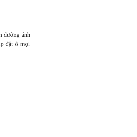
ến đường ánh
ắp đặt ở mọi