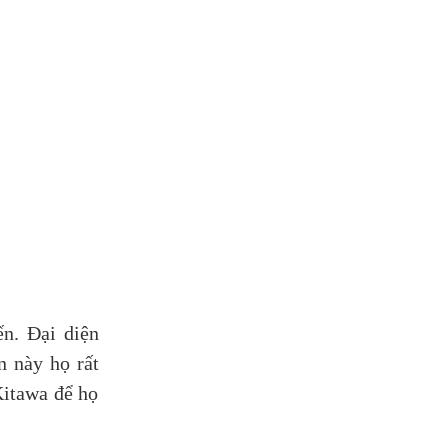
ến. Đại diện
 này họ rất
Kitawa để họ