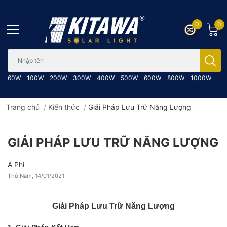
0
0
Bạn cần tìm gì..; Nhập tên sản phẩm..
60W
100W
200W
300W
400W
500W
600W
800W
1000W
Trang chủ
/
Kiến thức
/
Giải Pháp Lưu Trữ Năng Lượng
GIẢI PHÁP LƯU TRỮ NĂNG LƯỢNG
A Phi
Thứ Năm, 14/01/2021
Giải Pháp Lưu Trữ Năng Lượng