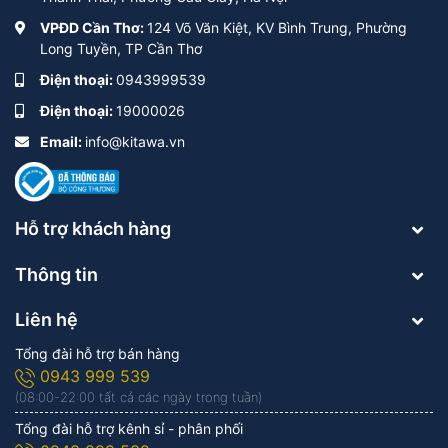
VPĐD Cần Thơ:
124 Võ Văn Kiệt, KV Bình Trung, Phường
Long Tuyền, TP Cần Thơ
Điện thoại:
0943999539
Điện thoại:
19000026
Email:
info@kitawa.vn
Hỗ trợ khách hàng
Thông tin
Liên hệ
Tổng đài hỗ trợ bán hàng
0943 999 539
(08:00-22:00 tất cả các ngày trong tuần)
Tổng đài hỗ trợ kênh sỉ - phân phối