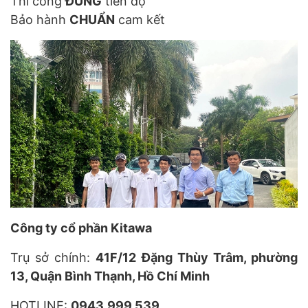
Thi công
ĐÚNG
tiến độ
Bảo hành
CHUẨN
cam kết
Công ty cổ phần Kitawa
Trụ sở chính:
41F/12 Đặng Thùy Trâm, phường
13, Quận Bình Thạnh, Hồ Chí Minh
HOTLINE:
0943.999.539