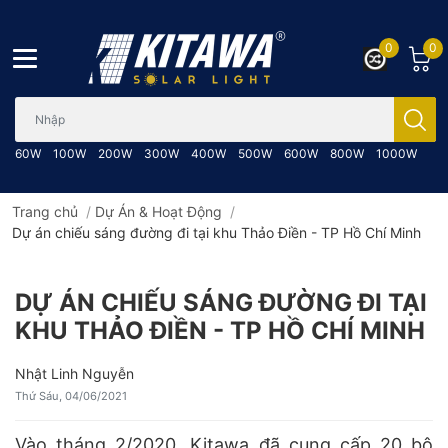
0
0
Bạn cần tìm gì..; Nhập tên sản phẩm..
60W
100W
200W
300W
400W
500W
600W
800W
1000W
Trang chủ
/
Dự Án & Hoạt Động
/
Dự án chiếu sáng đường đi tại khu Thảo Điền - TP Hồ Chí Minh
DỰ ÁN CHIẾU SÁNG ĐƯỜNG ĐI TẠI
KHU THẢO ĐIỀN - TP HỒ CHÍ MINH
Nhật Linh Nguyễn
Thứ Sáu, 04/06/2021
Vào tháng 2/2020, Kitawa đã cung cấp 20 bộ