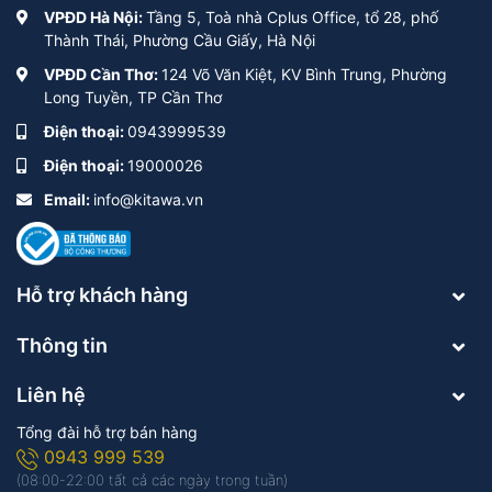
VPĐD Hà Nội:
Tầng 5, Toà nhà Cplus Office, tổ 28, phố
Thành Thái, Phường Cầu Giấy, Hà Nội
VPĐD Cần Thơ:
124 Võ Văn Kiệt, KV Bình Trung, Phường
Long Tuyền, TP Cần Thơ
Điện thoại:
0943999539
Điện thoại:
19000026
Email:
info@kitawa.vn
Hỗ trợ khách hàng
Thông tin
Liên hệ
Tổng đài hỗ trợ bán hàng
0943 999 539
(08:00-22:00 tất cả các ngày trong tuần)