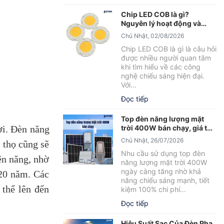
Chip LED COB là gì?
Nguyên lý hoạt động và
những điều cần biết
Chủ Nhật, 02/08/2026
Chip LED COB là gì là câu hỏi
được nhiều người quan tâm
khi tìm hiểu về các công
nghệ chiếu sáng hiện đại.
Với...
Đọc tiếp
Top đèn năng lượng mặt
trời 400W bán chạy, giá tốt
ời. Đèn năng
2026
Chủ Nhật, 26/07/2026
i thọ cũng sẽ
Nhu cầu sử dụng top đèn
ện năng, nhờ
năng lượng mặt trời 400W
ngày càng tăng nhờ khả
 20 năm. Các
năng chiếu sáng mạnh, tiết
 thể lên đến
kiệm 100% chi phí...
Đọc tiếp
Hiệu Suất Sạc Của Đèn Pha