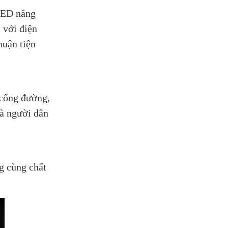
 LED năng
 với điện
huận tiện
 cổng đường,
mà người dân
ng cùng chất