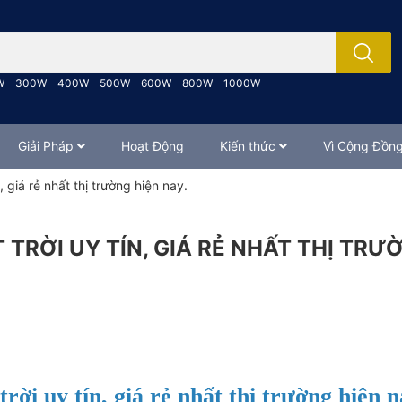
; Nhập tên sản phẩm..
W
300W
400W
500W
600W
800W
1000W
Giải Pháp
Hoạt Động
Kiến thức
Vì Cộng Đồn
 giá rẻ nhất thị trường hiện nay.
TRỜI UY TÍN, GIÁ RẺ NHẤT THỊ TRƯ
trời uy tín,
giá rẻ nhất thị trường hiện n