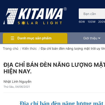
Bạn cần tìm gì..
60W
100W
200
Danh mục sản phẩm
Giới thiệu
Trang chủ
/
Kiến thức
/
Địa chỉ bán đèn năng lượng mặt trời uy tín,
ĐỊA CHỈ BÁN ĐÈN NĂNG LƯỢNG MẶT 
HIỆN NAY.
Nhật Linh Nguyễn
Thứ Sáu, 04/06/2021
Địa chỉ bán đèn năng lượng mặt 