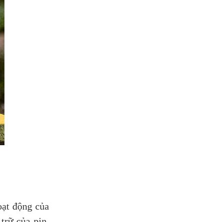
oạt động của
trữ của pin,