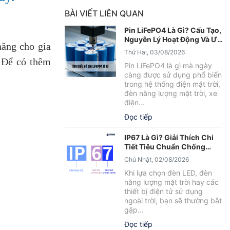
BÀI VIẾT LIÊN QUAN
Pin LiFePO4 Là Gì? Cấu Tạo,
Nguyên Lý Hoạt Động Và Ưu
năng cho gia
Điểm Nổi Bật
Thứ Hai, 03/08/2026
. Để có thêm
Pin LiFePO4 là gì mà ngày
càng được sử dụng phổ biến
trong hệ thống điện mặt trời,
đèn năng lượng mặt trời, xe
điện...
Đọc tiếp
IP67 Là Gì? Giải Thích Chi
Tiết Tiêu Chuẩn Chống
Nước IP67
Chủ Nhật, 02/08/2026
Khi lựa chọn đèn LED, đèn
năng lượng mặt trời hay các
thiết bị điện tử sử dụng
ngoài trời, bạn sẽ thường bắt
gặp...
Đọc tiếp