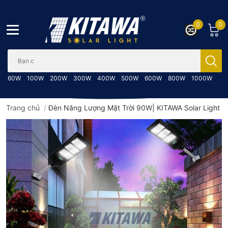
0
0
Bạn cần tìm gì..; Nhập tên sản phẩm..
60W
100W
200W
300W
400W
500W
600W
800W
1000W
Trang chủ
/
Đèn Năng Lượng Mặt Trời 90W| KITAWA Solar Light