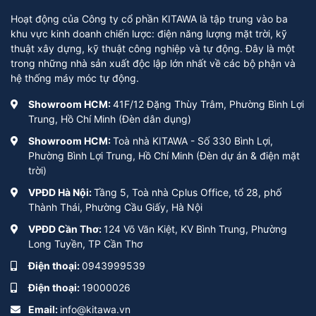
Tự động:
Sử dụng remote để ở chế độ đèn tự động, khi trời tối
đèn sẽ tự động bật lên và khi trời sáng sẽ tắt đi giúp tiết kiệm
Hoạt động của Công ty cổ phần KITAWA là tập trung vào ba
thời gian và năng lượng.
khu vực kinh doanh chiến lược: điện năng lượng mặt trời, kỹ
thuật xây dựng, kỹ thuật công nghiệp và tự động. Đây là một
Tự điều chỉnh:
Sử dụng remote để bật/tắt đèn theo nhu cầu.
trong những nhà sản xuất độc lập lớn nhất về các bộ phận và
hệ thống máy móc tự động.
Hẹn giờ:
Sử dụng remote để hẹn giờ bật/tắt đèn.
Showroom HCM:
41F/12 Đặng Thùy Trâm, Phường Bình Lợi
Để bật/tắt thiết bị, sử dụng nút ON/OFF.
Trung, Hồ Chí Minh (Đèn dân dụng)
Để bật chế độ tự động sáng khi trời tối và tắt khi trời sáng,
Showroom HCM:
Toà nhà KITAWA - Số 330 Bình Lợi,
sử dụng nút AUTO.
Phường Bình Lợi Trung, Hồ Chí Minh (Đèn dự án & điện mặt
Để tăng/giảm độ sáng theo nhu cầu, sử dụng nút có biểu
trời)
tượng +/-, một số điều khiển còn được tích hợp sẵn chỉ số
% ánh sáng hiển thị như: 30%, 50%, 80%, 100%.
VPĐD Hà Nội:
Tầng 5, Toà nhà Cplus Office, tổ 28, phố
Để tiết kiệm năng lượng, sử dụng nút hẹn giờ để tắt. Tùy
Thành Thái, Phường Cầu Giấy, Hà Nội
vào từng thiết bị điều khiển mà sẽ có thời gian hẹn tắt
VPĐD Cần Thơ:
124 Võ Văn Kiệt, KV Bình Trung, Phường
khác nhau như sau 3 giờ, 5 giờ, 7 giờ,…
Long Tuyền, TP Cần Thơ
Một số sản phẩm đèn năng lượng mặt trời cao cấp còn
được tích hợp thêm cảm ứng chuyển động. Có nghĩa là
Điện thoại:
0943999539
đèn sẽ tự động sáng lên khi phát hiện có người tới gần
Điện thoại:
19000026
trong khoảng cách nhất định và giảm dần độ sáng xuống
khi không có người.
Email:
info@kitawa.vn