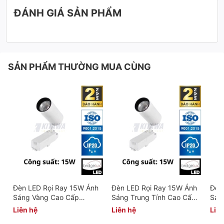
ĐÁNH GIÁ SẢN PHẨM
SẢN PHẨM THƯỜNG MUA CÙNG
Đèn LED Rọi Ray 15W Ánh
Đèn LED Rọi Ray 15W Ánh
Đèn
Sáng Vàng Cao Cấp
Sáng Trung Tính Cao Cấp
Sán
KITAWA - AC.LR01.15-
KITAWA - AC.LR01.15-
KIT
Liên hệ
Liên hệ
Liên
3000K
4500K
650