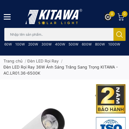
0
0
Bạn cần tìm gì..; Nhập tên sản phẩm..
60W
100W
200W
300W
400W
500W
600W
800W
1000W
Trang chủ
/
Đèn LED Rọi Ray
/
Đèn LED Rọi Ray 36W Ánh Sáng Trắng Sang Trọng KITAWA -
AC.LR01.36-6500K