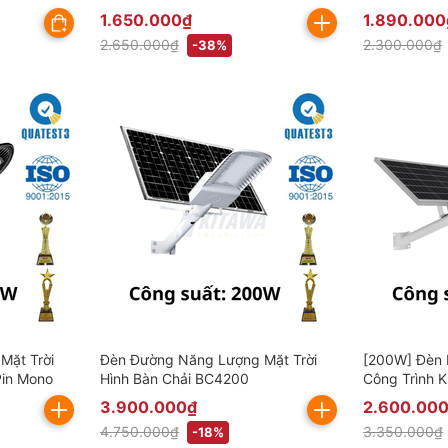
(Đã bao gồm VAT)
Cấp
1.650.000₫
1.890.000
2.650.000₫
2.300.000₫
-38%
Mặt Trời
Đèn Đường Năng Lượng Mặt Trời
[200W] Đèn 
Pin Mono
Hình Bàn Chải BC4200
Công Trình 
3.900.000₫
2.600.00
4.750.000₫
3.350.000₫
-18%