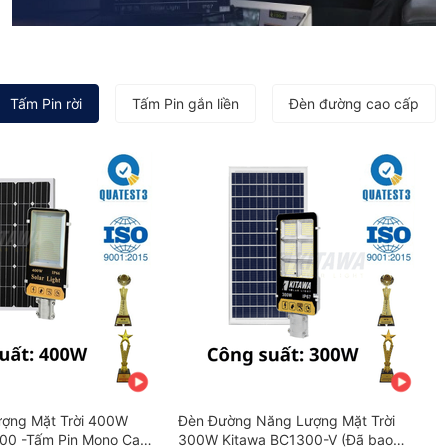
Tấm Pin rời
Tấm Pin gắn liền
Đèn đường cao cấp
ợng Mặt Trời 400W
Đèn Đường Năng Lượng Mặt Trời
00 -Tấm Pin Mono Cao
300W Kitawa BC1300-V (Đã bao