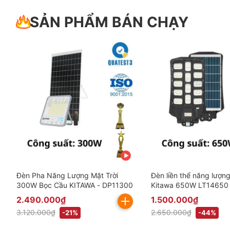
SẢN PHẨM BÁN CHẠY
Đèn Pha Năng Lượng Mặt Trời
Đèn liền thể năng lượng
300W Bọc Cầu KITAWA - DP11300
Kitawa 650W LT14650
2.490.000₫
1.500.000₫
3.120.000₫
2.650.000₫
-21%
-44%