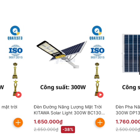
 mặt trời
Đèn Đường Năng Lượng Mặt Trời
Đèn Pha Nă
KITAWA Solar Light 300W BC1300
300W DP13
(Đã bao gồm VAT)
IP67 (Đã b
1.650.000₫
1.760.00
2.650.000₫
2.500.000
-38%