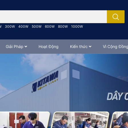
; Nhập tên sản phẩm..
W
300W
400W
500W
600W
800W
1000W
Giải Pháp
Hoạt Động
Kiến thức
Vì Cộng Đồn