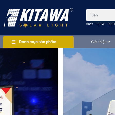
Bạn cần tìm gì..
60W
100W
200
Danh mục sản phẩm
Giới thiệu