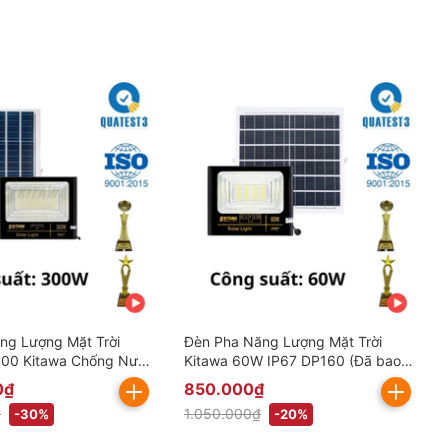
ng Lượng Mặt Trời
Đèn Pha Năng Lượng Mặt Trời
00 Kitawa Chống Nước
Kitawa 60W IP67 DP160 (Đã bao
ao gồm VAT)
gồm VAT)
0₫
850.000₫
₫
1.050.000₫
-30%
-20%