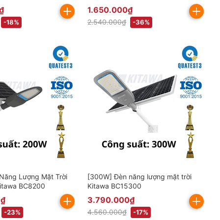
gồm VAT)
₫
1.650.000₫
2.540.000₫
-18%
-36%
Năng Lượng Mặt Trời
[300W] Đèn năng lượng mặt trời
Kitawa BC8200
Kitawa BC15300
0₫
3.790.000₫
4.560.000₫
-23%
-17%