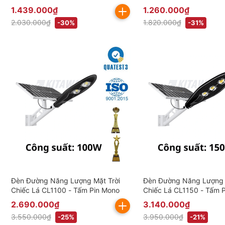
bao gồm VAT)
(Đã bao gồm VAT)
1.439.000₫
1.260.000₫
2.030.000₫
1.820.000₫
-30%
-31%
Đèn Đường Năng Lượng Mặt Trời
Đèn Đường Năng Lượng 
Chiếc Lá CL1100 - Tấm Pin Mono
Chiếc Lá CL1150 - Tấm 
2.690.000₫
3.140.000₫
3.550.000₫
3.950.000₫
-25%
-21%