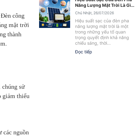
Năng Lượng Mặt Trời Là Gì?
Yếu Tố Ảnh Hưởng Cần Biết
Chủ Nhật, 26/07/2026
. Đèn công
Hiệu suất sạc của đèn pha
áng mặt trời
năng lượng mặt trời là một
trong những yếu tố quan
áng thành
trọng quyết định khả năng
êm.
chiếu sáng, thời...
Đọc tiếp
ì chúng sử
p giảm thiểu
ư các nguồn