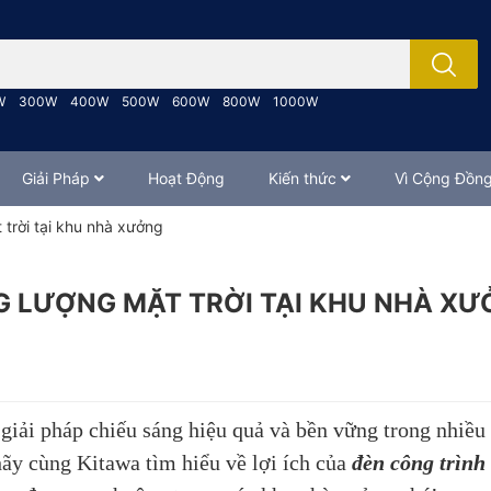
; Nhập tên sản phẩm..
W
300W
400W
500W
600W
800W
1000W
Giải Pháp
Hoạt Động
Kiến thức
Vì Cộng Đồn
 trời tại khu nhà xưởng
NG LƯỢNG MẶT TRỜI TẠI KHU NHÀ X
giải pháp chiếu sáng hiệu quả và bền vững trong nhiều 
 hãy cùng Kitawa tìm hiểu về lợi ích của
đèn công
trình