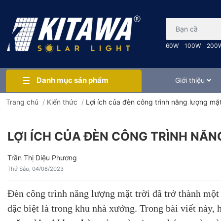
Bạn cần tìm gì..
60W
100W
200
Danh mục sản phẩm
Giới thiệu
Trang chủ
/
Kiến thức
/
Lợi ích của đèn công trình năng lượng mặt
LỢI ÍCH CỦA ĐÈN CÔNG TRÌNH NĂ
Trần Thị Diệu Phương
Thứ Sáu, 04/08/2023
Đèn công trình năng lượng mặt trời đã trở thành một 
đặc biệt là trong khu nhà xưởng. Trong bài viết này,