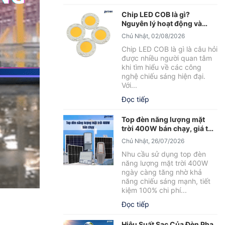
Chip LED COB là gì?
Nguyên lý hoạt động và
những điều cần biết
Chủ Nhật, 02/08/2026
Chip LED COB là gì là câu hỏi
được nhiều người quan tâm
khi tìm hiểu về các công
nghệ chiếu sáng hiện đại.
Với...
Đọc tiếp
Top đèn năng lượng mặt
trời 400W bán chạy, giá tốt
2026
Chủ Nhật, 26/07/2026
Nhu cầu sử dụng top đèn
năng lượng mặt trời 400W
ngày càng tăng nhờ khả
năng chiếu sáng mạnh, tiết
kiệm 100% chi phí...
Đọc tiếp
Hiệu Suất Sạc Của Đèn Pha