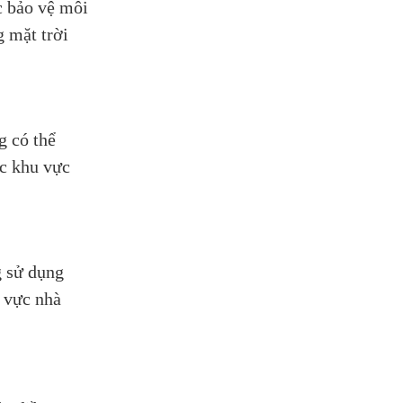
c bảo vệ môi
g mặt trời
g có thể
ác khu vực
g sử dụng
u vực nhà