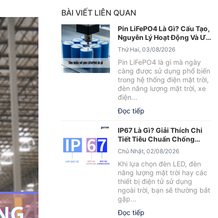
BÀI VIẾT LIÊN QUAN
Pin LiFePO4 Là Gì? Cấu Tạo,
Nguyên Lý Hoạt Động Và Ưu
Điểm Nổi Bật
Thứ Hai, 03/08/2026
Pin LiFePO4 là gì mà ngày
càng được sử dụng phổ biến
trong hệ thống điện mặt trời,
đèn năng lượng mặt trời, xe
điện...
Đọc tiếp
IP67 Là Gì? Giải Thích Chi
Tiết Tiêu Chuẩn Chống
Nước IP67
Chủ Nhật, 02/08/2026
Khi lựa chọn đèn LED, đèn
năng lượng mặt trời hay các
thiết bị điện tử sử dụng
ngoài trời, bạn sẽ thường bắt
gặp...
Đọc tiếp