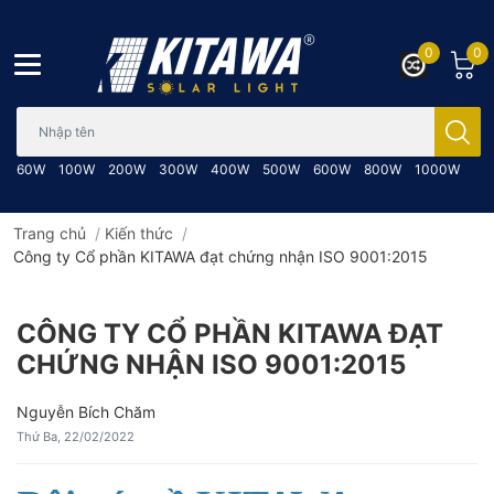
0
0
Bạn cần tìm gì..; Nhập tên sản phẩm..
60W
100W
200W
300W
400W
500W
600W
800W
1000W
Trang chủ
/
Kiến thức
/
Công ty Cổ phần KITAWA đạt chứng nhận ISO 9001:2015
CÔNG TY CỔ PHẦN KITAWA ĐẠT
CHỨNG NHẬN ISO 9001:2015
Nguyễn Bích Chăm
Thứ Ba, 22/02/2022