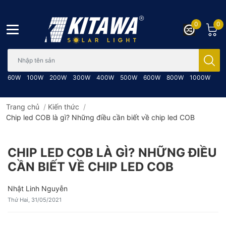
0
0
Bạn cần tìm gì..; Nhập tên sản phẩm..
60W
100W
200W
300W
400W
500W
600W
800W
1000W
Trang chủ
/
Kiến thức
/
Chip led COB là gì? Những điều cần biết về chip led COB
CHIP LED COB LÀ GÌ? NHỮNG ĐIỀU
CẦN BIẾT VỀ CHIP LED COB
Nhật Linh Nguyễn
Thứ Hai, 31/05/2021