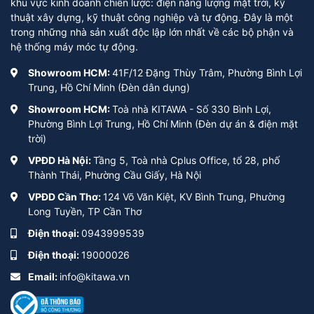
khu vực kinh doanh chiến lược: điện năng lượng mặt trời, kỹ
thuật xây dựng, kỹ thuật công nghiệp và tự động. Đây là một
trong những nhà sản xuất độc lập lớn nhất về các bộ phận và
hệ thống máy móc tự động.
Showroom HCM:
41F/12 Đặng Thùy Trâm, Phường Bình Lợi
Trung, Hồ Chí Minh (Đèn dân dụng)
Showroom HCM:
Toà nhà KITAWA - Số 330 Bình Lợi,
Phường Bình Lợi Trung, Hồ Chí Minh (Đèn dự án & điện mặt
trời)
VPĐD Hà Nội:
Tầng 5, Toà nhà Cplus Office, tổ 28, phố
Thành Thái, Phường Cầu Giấy, Hà Nội
VPĐD Cần Thơ:
124 Võ Văn Kiệt, KV Bình Trung, Phường
Long Tuyền, TP Cần Thơ
Điện thoại:
0943999539
Điện thoại:
19000026
Email:
info@kitawa.vn