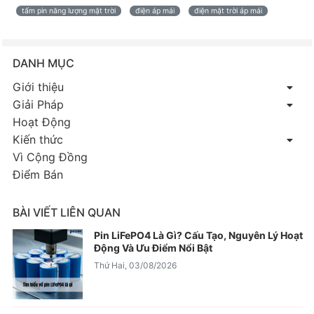
tấm pin năng lượng mặt trời
điện áp mái
điện mặt trời áp mái
DANH MỤC
Giới thiệu
Giải Pháp
Hoạt Động
Kiến thức
Vì Cộng Đồng
Điểm Bán
BÀI VIẾT LIÊN QUAN
Pin LiFePO4 Là Gì? Cấu Tạo, Nguyên Lý Hoạt
Động Và Ưu Điểm Nổi Bật
Thứ Hai, 03/08/2026