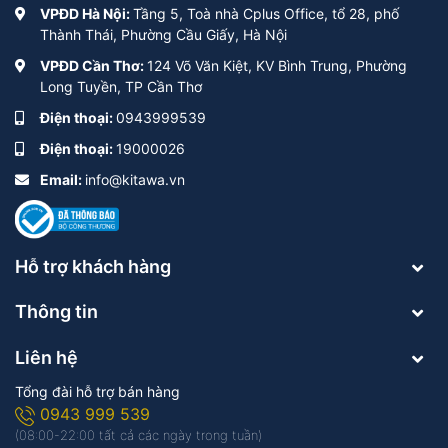
VPĐD Hà Nội:
Tầng 5, Toà nhà Cplus Office, tổ 28, phố
Thành Thái, Phường Cầu Giấy, Hà Nội
VPĐD Cần Thơ:
124 Võ Văn Kiệt, KV Bình Trung, Phường
Long Tuyền, TP Cần Thơ
Điện thoại:
0943999539
Điện thoại:
19000026
Email:
info@kitawa.vn
Hỗ trợ khách hàng
Thông tin
Liên hệ
Tổng đài hỗ trợ bán hàng
0943 999 539
(08:00-22:00 tất cả các ngày trong tuần)