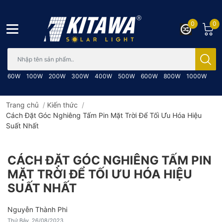
0
0
Bạn cần tìm gì..; Nhập tên sản phẩm..
60W
100W
200W
300W
400W
500W
600W
800W
1000W
Trang chủ
/
Kiến thức
/
Cách Đặt Góc Nghiêng Tấm Pin Mặt Trời Để Tối Ưu Hóa Hiệu
Suất Nhất
CÁCH ĐẶT GÓC NGHIÊNG TẤM PIN
MẶT TRỜI ĐỂ TỐI ƯU HÓA HIỆU
SUẤT NHẤT
Nguyễn Thành Phi
Thứ Bảy, 26/08/2023