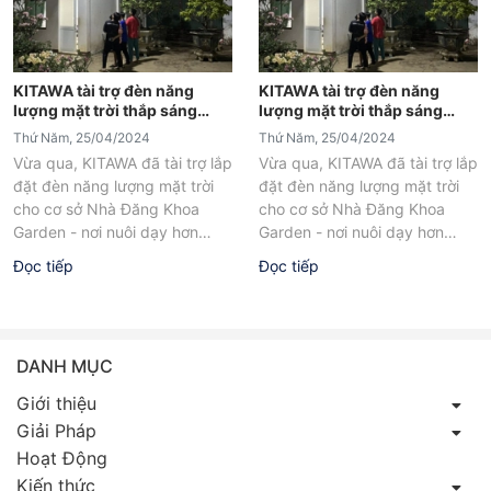
KITAWA tài trợ đèn năng
KITAWA tài trợ đèn năng
lượng mặt trời thắp sáng
lượng mặt trời thắp sáng
khuôn viên nuôi dạy trẻ em
khuôn viên nuôi dạy trẻ em
Thứ Năm, 25/04/2024
Thứ Năm, 25/04/2024
mồ côi tại Đắk Lắk
mồ côi tại Đắk Lắk
Vừa qua, KITAWA đã tài trợ lắp
Vừa qua, KITAWA đã tài trợ lắp
đặt đèn năng lượng mặt trời
đặt đèn năng lượng mặt trời
cho cơ sở Nhà Đăng Khoa
cho cơ sở Nhà Đăng Khoa
Garden - nơi nuôi dạy hơn
Garden - nơi nuôi dạy hơn
60...
60...
Đọc tiếp
Đọc tiếp
DANH MỤC
Giới thiệu
Giải Pháp
Hoạt Động
Kiến thức