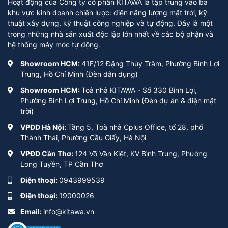
Hoạt động của Công ty cổ phần KITAWA là tập trung vào ba
khu vực kinh doanh chiến lược: điện năng lượng mặt trời, kỹ
thuật xây dựng, kỹ thuật công nghiệp và tự động. Đây là một
trong những nhà sản xuất độc lập lớn nhất về các bộ phận và
hệ thống máy móc tự động.
Showroom HCM:
41F/12 Đặng Thùy Trâm, Phường Bình Lợi
Trung, Hồ Chí Minh (Đèn dân dụng)
Showroom HCM:
Toà nhà KITAWA - Số 330 Bình Lợi,
Phường Bình Lợi Trung, Hồ Chí Minh (Đèn dự án & điện mặt
trời)
VPĐD Hà Nội:
Tầng 5, Toà nhà Cplus Office, tổ 28, phố
Thành Thái, Phường Cầu Giấy, Hà Nội
VPĐD Cần Thơ:
124 Võ Văn Kiệt, KV Bình Trung, Phường
Long Tuyền, TP Cần Thơ
Điện thoại:
0943999539
Điện thoại:
19000026
Email:
info@kitawa.vn