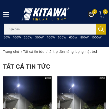
0
0
Bạn cần tìm gì..; Nhập tên sản phẩm..
60W
100W
200W
300W
400W
500W
600W
800W
1000W
Trang chủ
/
Tất cả tin tức
/
tài trợ đèn năng lượng mặt trời
TẤT CẢ TIN TỨC