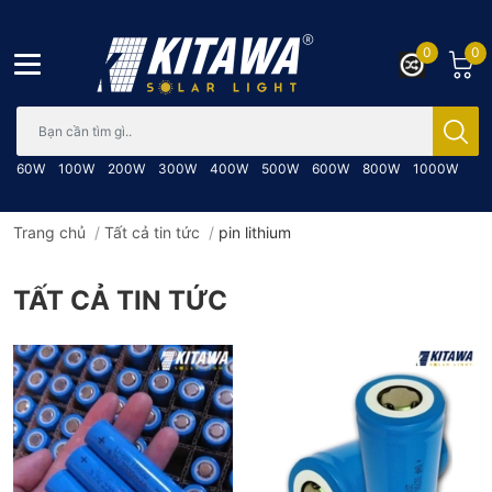
0
0
Bạn cần tìm gì..; Nhập tên sản phẩm..
60W
100W
200W
300W
400W
500W
600W
800W
1000W
Trang chủ
/
Tất cả tin tức
/
pin lithium
TẤT CẢ TIN TỨC