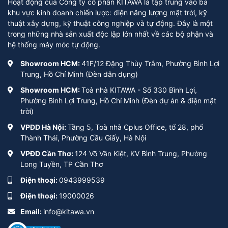
Hoạt động của Công ty cổ phần KITAWA là tập trung vào ba
khu vực kinh doanh chiến lược: điện năng lượng mặt trời, kỹ
thuật xây dựng, kỹ thuật công nghiệp và tự động. Đây là một
trong những nhà sản xuất độc lập lớn nhất về các bộ phận và
hệ thống máy móc tự động.
Showroom HCM:
41F/12 Đặng Thùy Trâm, Phường Bình Lợi
Trung, Hồ Chí Minh (Đèn dân dụng)
Showroom HCM:
Toà nhà KITAWA - Số 330 Bình Lợi,
Phường Bình Lợi Trung, Hồ Chí Minh (Đèn dự án & điện mặt
trời)
VPĐD Hà Nội:
Tầng 5, Toà nhà Cplus Office, tổ 28, phố
Thành Thái, Phường Cầu Giấy, Hà Nội
VPĐD Cần Thơ:
124 Võ Văn Kiệt, KV Bình Trung, Phường
Long Tuyền, TP Cần Thơ
Điện thoại:
0943999539
Điện thoại:
19000026
Email:
info@kitawa.vn