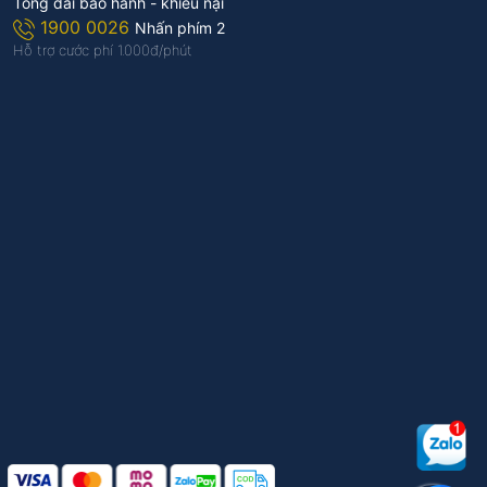
Tổng đài bảo hành - khiếu nại
1900 0026
Nhấn phím 2
Hỗ trợ cước phí 1.000đ/phút