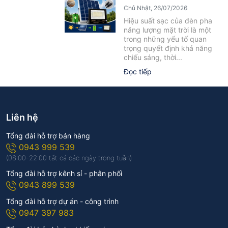
Yếu Tố Ảnh Hưởng Cần Biết
Chủ Nhật, 26/07/2026
Hiệu suất sạc của đèn pha
năng lượng mặt trời là một
trong những yếu tố quan
trọng quyết định khả năng
chiếu sáng, thời...
Đọc tiếp
Liên hệ
Tổng đài hỗ trợ bán hàng
0943 999 539
(08:00-22:00 tất cả các ngày trong tuần)
Tổng đài hỗ trợ kênh sỉ - phân phối
0943 899 539
Tổng đài hỗ trợ dự án - công trình
0947 397 983