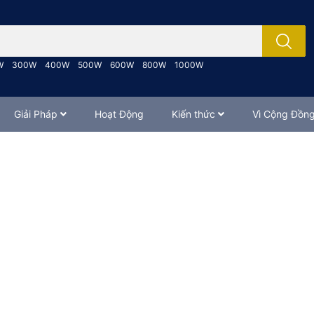
; Nhập tên sản phẩm..
W
300W
400W
500W
600W
800W
1000W
Giải Pháp
Hoạt Động
Kiến thức
Vì Cộng Đồn