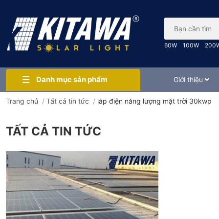
Bạn cần tìm gì..
60W
100W
200
Danh mục sản phẩm
Giới thiệu
Trang chủ
/
Tất cả tin tức
/
lắp điện năng lượng mặt trời 30kwp
TẤT CẢ TIN TỨC